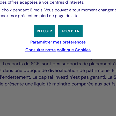
des offres adaptées à vos centres d’intérêts.
ers a été conseillée par Linklaters sur les aspects
 choix pendant 6 mois. Vous pouvez à tout moment changer d’
 cookies » présent en pied de page du site.
e diligences techniques et environnementales et PwC su
res. JLL a conseillé La Française REM dans le cadre de
t conseillé par CBRE et KPMG Law.
REFUSER
ACCEPTER
Paramétrer mes préférences
TREPRISE :
Consulter notre politique
Cookies
e variabilité des distributions, absence de garantie de
ts. Les parts de SCPI sont des supports de placement à
 dans une optique de diversification de patrimoine. El
’endettement. Le capital investi n’est pas garanti. La 
lle présente une liquidité moindre comparée aux actifs