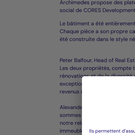
Archimedes propose des platea
social de CORES Development
Le bâtiment a été entièrement 
Chaque pièce a son propre car
été construite dans le style 
Peter Balfour, Head of Real Es
Les deux propriétés, compte t
rénovations et de la diversité
exceptionnels à notre portefeu
revenus à long terme. »
Alexander Vanheukelen, Busin
sommes très satisfaits de cet
notre relation avec La Françai
immeubles de bureaux d'Anver
Ils permettent d’ass