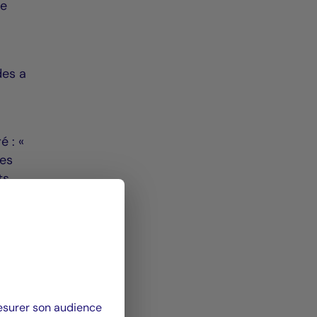
ge
des a
é : «
des
ts
e
Nous
mesurer son audience