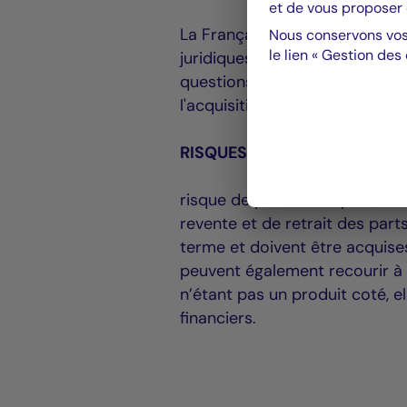
et de vous proposer 
La Française Real Estate Manag
Nous conservons vos
le lien « Gestion des
juridiques, Arcadis sur les du
questions fiscales et financiè
l'acquisition. Le vendeur étai
RISQUES ASSOCIES SCPI D’EN
risque de perte en capital, & d
revente et de retrait des par
terme et doivent être acquises
peuvent également recourir à l
n’étant pas un produit coté, e
financiers.