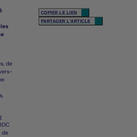
é
COPIER LE LIEN
PARTAGER L'ARTICLE
bles
me
s, de
vers-
ne
s,
g
(RDC
s de