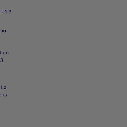
te sur
yau
t un
13
 La
ous