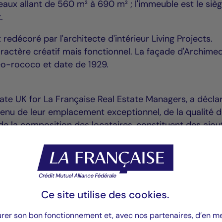
ux allant de 560 m² à 690 m² ; l'immeuble est le siè
.
redécoré par l'architecte d'intérieur Living Projects.
actère créatif mais fonctionnel. La façade d'Archime
néo-rococo et date de 1929.
tate UK for La Française Real Estate Managers, a déclar
enu de leur emplacement exceptionnel, de la qualité 
 de la composition des locataires, constituent des ajou
ille immobilier et offrent un potentiel de génération d
ess Developer pour CORES Development, a conclu : « 
te transaction et nous nous réjouissons de poursuivre
Ce site utilise des
cookies
.
se en tant que locataire dans l'un des plus beaux
s. »
urer son bon fonctionnement et, avec nos partenaires, d’en 