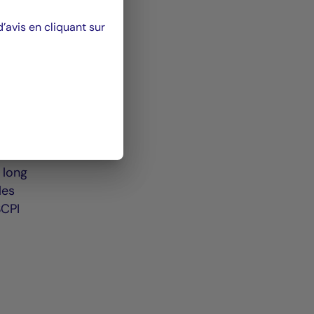
avis en cliquant sur
r les
 long
les
SCPI