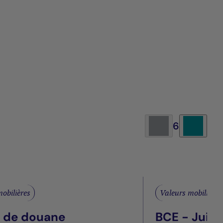
6
obilières
Valeurs mobilières
s de douane
BCE - Juill