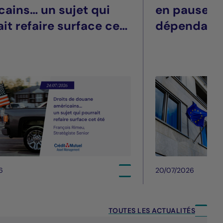
cains… un sujet qui
en pause, t
it refaire surface cet
dépendant
6
20/07/2026
TOUTES LES ACTUALITÉS