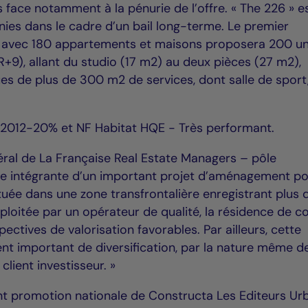
 face notamment à la pénurie de l’offre. « The 226 » e
nies dans le cadre d’un bail long-terme. Le premier
ng avec 180 appartements et maisons proposera 200 un
+9), allant du studio (17 m2) au deux pièces (27 m2),
s de plus de 300 m2 de services, dont salle de sport,
T 2012-20% et NF Habitat HQE - Très performant.
ral de La Française Real Estate Managers – pôle
artie intégrante d’un important projet d’aménagement p
tuée dans une zone transfrontalière enregistrant plus 
ploitée par un opérateur de qualité, la résidence de co
ectives de valorisation favorables. Par ailleurs, cette
ent important de diversification, par la nature même d
 client investisseur. »
nt promotion nationale de Constructa Les Editeurs Urb