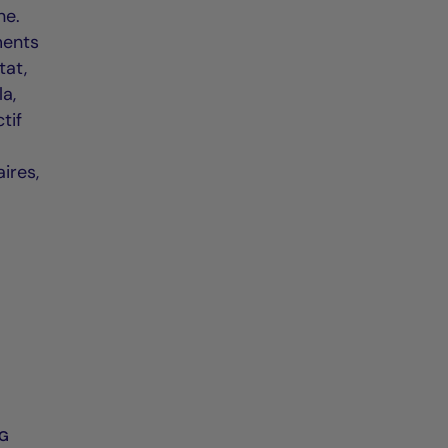
gne.
ments
tat,
a,
tif
ires,
NG