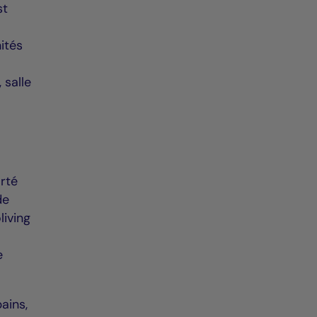
st
ités
 salle
orté
de
living
e
ains,