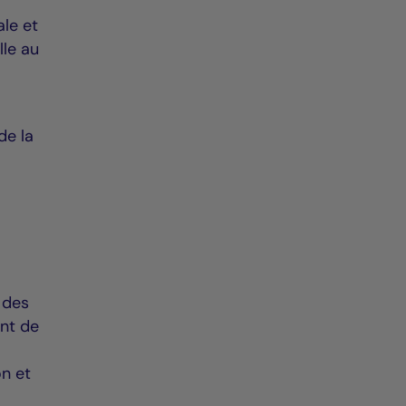
ale et
lle au
de la
 des
ent de
on et