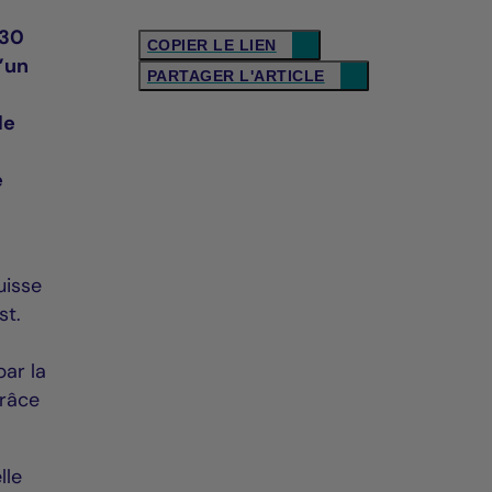
 30
COPIER LE LIEN
’un
PARTAGER L'ARTICLE
de
e
uisse
st.
par la
grâce
lle