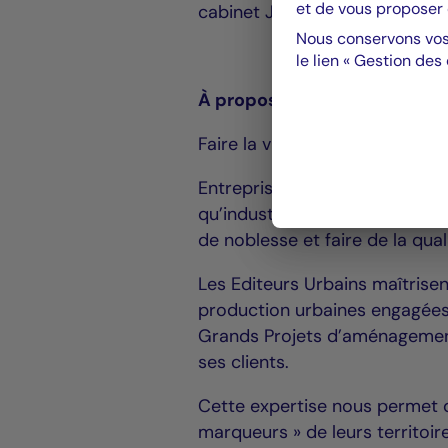
et de vous proposer 
cabinet Jeantet ainsi que I2F.
Nous conservons vos
le lien « Gestion des
À propos de Constructa Les 
Faire la ville est un métier d’in
Entreprise familiale, Les Edit
qu’industrialisée, convaincus 
de noblesse et faire de la qual
Les Editeurs Urbains maîtrise
production urbaines engagées 
Grands Projets d’aménagement
ses clients.
Cette expertise nous permet 
marqueurs » de leurs territoir