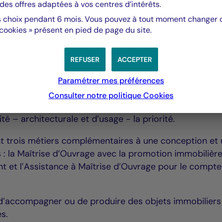
des offres adaptées à vos centres d’intérêts.
 choix pendant 6 mois. Vous pouvez à tout moment changer d’
 cookies » présent en pied de page du site.
Editeurs Urbains
REFUSER
ACCEPTER
térêt général.
Paramétrer mes préférences
eurs Urbains défendent une approche artisanale plutôt
Consulter notre politique
Cookies
que la promotion immobilière doit renouer avec ses let
ité – architecturale et d’usage - la priorité.
nt trois métiers complémentaires à une conception et
: la Maîtrise d’Ouvrage avec la promotion immobilière,
 et l’Assistance à Maîtrise d’Ouvrage pour le compte
d’accompagner ou de produire des objets immobiliers
es.