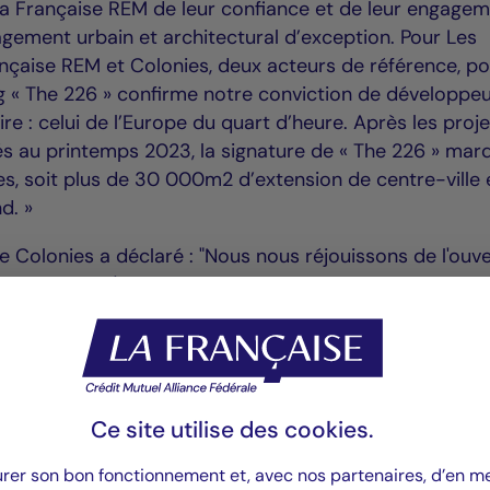
La Française REM de leur confiance et de leur engage
gement urbain et architectural d’exception. Pour Les
ançaise REM et Colonies, deux acteurs de référence, p
ing « The 226 » confirme notre conviction de développeu
re : celui de l’Europe du quart d’heure. Après les proj
vrés au printemps 2023, la signature de « The 226 » mar
, soit plus de 30 000m2 d’extension de centre-ville 
d. »
 Colonies a déclaré : "Nous nous réjouissons de l'ouv
u cœur de l'Eurodistrict Trinational. Un territoire au b
s travaillons depuis les prémices de Colonies. Fort
iconique pensée par Nicolas Laisné Architectes ainsi q
ialité et flexibilité, la résidence de coliving répondra ai
ts des jeunes actifs, étudiants et travailleurs
et sera adaptée aux nouveaux usages de cette populatio
Ce site utilise des
cookies
.
ise REM était conseillée par l’étude Allez et Associés,
urer son bon fonctionnement et, avec nos partenaires, d’en 