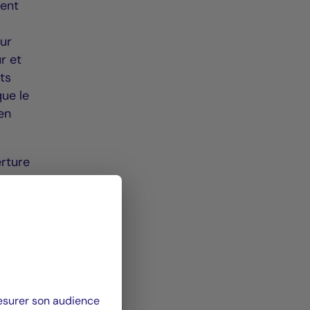
ment
our
r et
ets
que le
en
erture
assin
e
ue de
nsi à
n."
 le
mesurer son audience