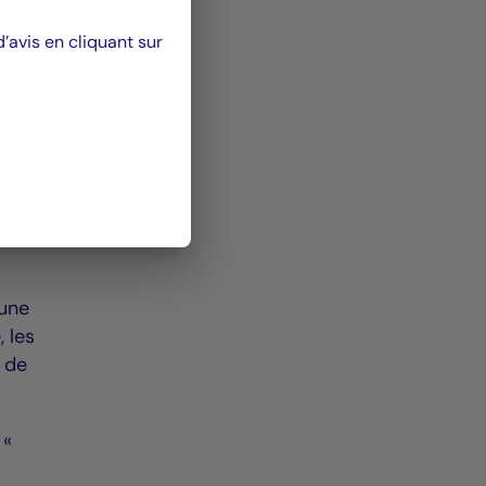
avis en cliquant sur
tres
 une
 les
 de
 «