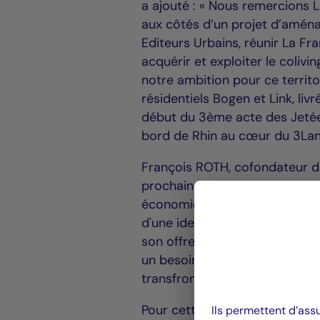
a ajouté : « Nous remercions 
aux côtés d’un projet d’aména
Editeurs Urbains, réunir La Fr
acquérir et exploiter le coliv
notre ambition pour ce territoi
résidentiels Bogen et Link, li
début du 3ème acte des Jetées
bord de Rhin au cœur du 3Lan
François ROTH, cofondateur de
prochaine de cette résidence a
économique dynamique que nou
d'une identité architecturale 
son offre alliant design, conviv
un besoin croissant de logemen
transfrontaliers de la zone, 
Pour cette opération, La França
Ils permettent d’ass