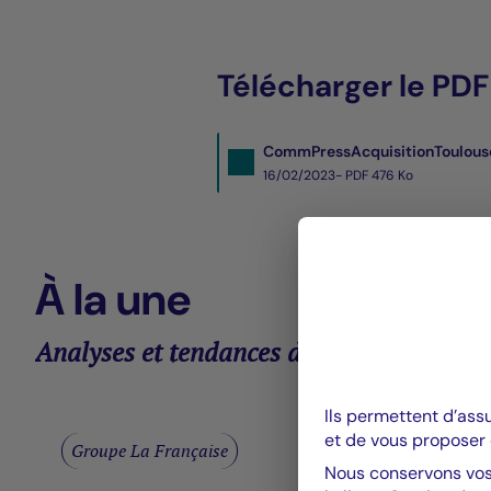
Télécharger le PDF 
CommPressAcquisitionToulous
16/02/2023- PDF
476 Ko
À la une
Analyses et tendances des marchés
Ils permettent d’ass
et de vous proposer 
Groupe La Française
Nous conservons vos