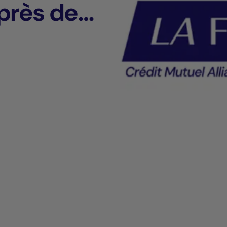
uprès de
ement