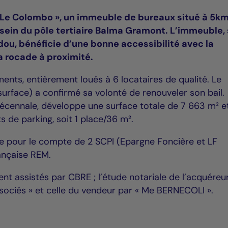
 Le Colombo », un immeuble de bureaux situé à 5k
 sein du pôle tertiaire Balma Gramont. L’immeuble, 
u, bénéficie d’une bonne accessibilité avec la
a rocade à proximité.
ents, entièrement loués à 6 locataires de qualité. Le
 surface) a confirmé sa volonté de renouveler son bail.
 décennale, développe une surface totale de 7 663 m² e
 de parking, soit 1 place/36 m².
sée pour le compte de 2 SCPI (Epargne Foncière et LF
ançaise REM.
ent assistés par CBRE ; l’étude notariale de l’acquéreu
ssociés » et celle du vendeur par « Me BERNECOLI ».