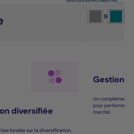
e
9
Gestion al
Un complément à la
pour performer au
on diversifiée
marché.
ise fondée sur la diversification,