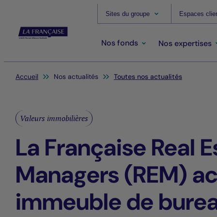
Sites du groupe
Espaces clie
Nos fonds
Nos expertises
Vous êtes ici:
Accueil
Nos actualités
Toutes nos actualités
Valeurs immobilières
La Française Real E
Managers (REM) ac
immeuble de burea