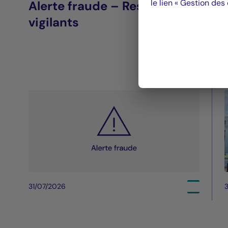
le lien « Gestion des
Alerte fraude – Restez
vigilants
31/07/2026
3