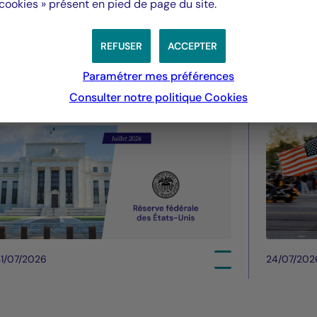
 cookies » présent en pied de page du site.
Fed - juillet 2026 : La Fed
Droit
maintient des taux stables
améri
REFUSER
ACCEPTER
pourra
été
Paramétrer mes préférences
Consulter notre politique
Cookies
1/07/2026
24/07/202