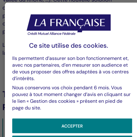
d’investissement, qui repose sur deux expertises
phares du groupe, allie prestige, performance et
création de valeur potentielles, moyennant une
prise de risque. »
Ce site utilise des
cookies
.
La SCPI pourra ne pas être diversifiée à son
lancement puis très concentrée par la suite.
Ils permettent d’assurer son bon fonctionnement et,
avec nos partenaires, d’en mesurer son audience et
de vous proposer des offres adaptées à vos centres
d’intérêts.
Nous conservons vos choix pendant 6 mois. Vous
Télécharger le communiqué de
pouvez à tout moment changer d’avis en cliquant sur
le lien « Gestion des cookies » présent en pied de
presse
page du site.
la Française innove et lance la première SCPI viticole, "LF
ACCEPTER
Les Grands Palais"
23/01/2020- PDF
209 KO