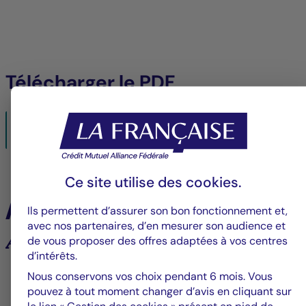
Télécharger le PDF
Titre du document
00/00/0000- PDF
Ko
Ce site utilise des
cookies
.
À la une
Ils permettent d’assurer son bon fonctionnement et,
avec nos partenaires, d’en mesurer son audience et
Analyses et tendances des marchés
de vous proposer des offres adaptées à vos centres
d’intérêts.
Nous conservons vos choix pendant 6 mois. Vous
6
pouvez à tout moment changer d’avis en cliquant sur
le lien « Gestion des cookies » présent en pied de