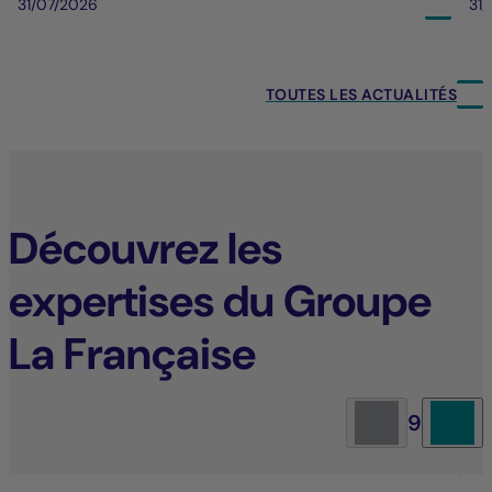
31/07/2026
31
TOUTES LES ACTUALITÉS
Découvrez les
expertises du Groupe
La Française
9