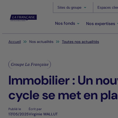
Sites du groupe
Espaces clie
Nos fonds
Nos expertises
Vous êtes ici:
Accueil
Nos actualités
Toutes nos actualités
Groupe La Française
Immobilier : Un no
cycle se met en pl
Publié le
Écrit par
17/05/2025
Virginie WALLUT