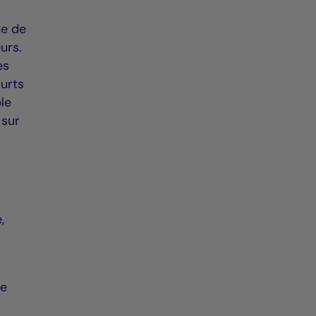
de de
urs.
es
ourts
ble
 sur
,
de