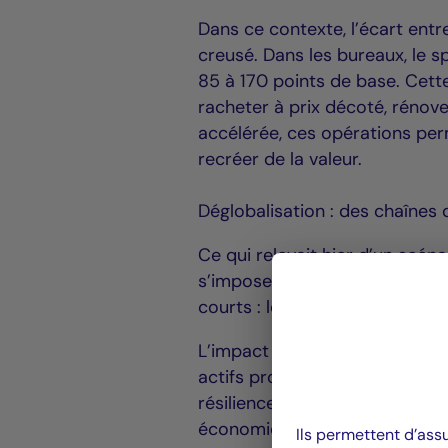
Dans ce contexte, l’écart ent
creusé. Dans les bureaux, le 
85 à 170 points de base. Cette
racheter à prix décoté, rénov
accélérée, ces opérations per
recréer de la valeur.
Déglobalisation : des chaînes
Ce qui relevait hier d’un scén
s’impose comme un mouvement d
courts : les chaînes logistique
L’impact est direct sur l’immo
actifs proches des zones de co
résilience. Les locaux d’activi
économiques locaux sont les 
Ils permettent d’ass