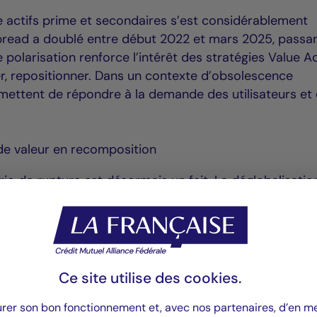
re actifs prime et secondaires s’est considérablement
spread a doublé entre début 2022 et mars 2025, passa
 polarisation renforce l’intérêt des stratégies Value A
er, repositionner. Dans un contexte d’obsolescence
mettent de répondre à la demande des utilisateurs et
 de valeur en recomposition
ario de rupture est désormais un fait. La déglobalisatio
e fond. Tensions géopolitiques, relocalisations, cir
s se réorganisent.
bilier logistique. Les investisseurs cherchent désormai
nsommation, capables de garantir flexibilité, réactivit
Ce site utilise des
cookies
.
tés bien situés, adaptables et intégrés dans les tissus
grands gagnants de cette recomposition.
urer son bon fonctionnement et, avec nos partenaires, d’en 