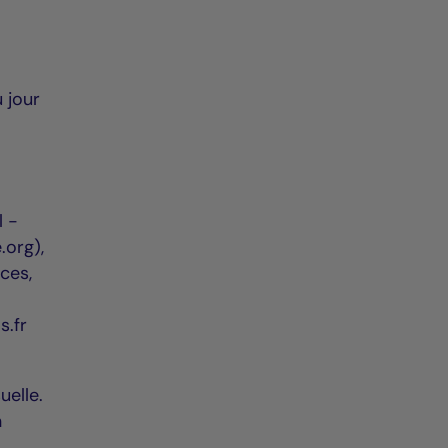
 jour
l -
org),
ces,
s.fr
uelle.
n