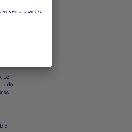
avis en cliquant sur
 des
adies
ur
. Le
ité de
ères
able