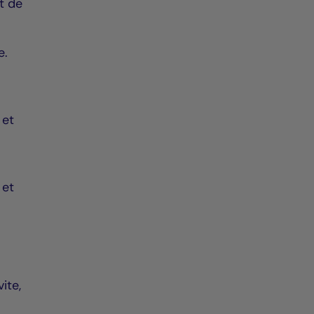
t de
e.
 et
 et
vite,