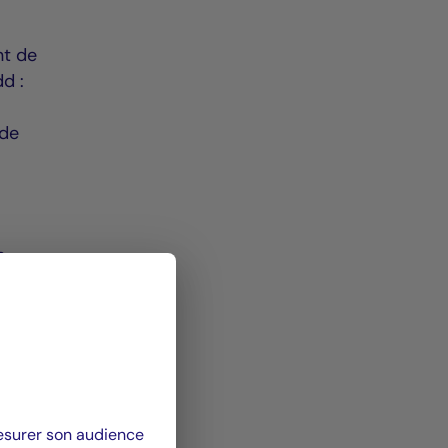
nt de
dd :
 de
n
cuits
s des
é et
mesurer son audience