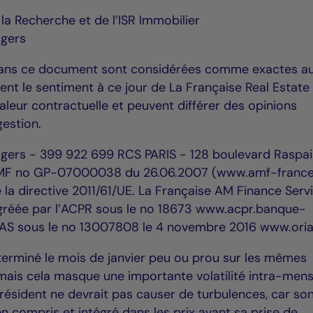
 la Recherche et de l’ISR Immobilier
agers
dans ce document sont considérées comme exactes au
tent le sentiment à ce jour de La Française Real Estate
aleur contractuelle et peuvent différer des opinions
gestion.
agers - 399 922 699 RCS PARIS - 128 boulevard Raspai
AMF no GP-07000038 du 26.06.2007 (www.amf-france.
 la directive 2011/61/UE. La Française AM Finance Servi
agréée par l’ACPR sous le no 18673 www.acpr.banque-
ORIAS sous le no 13007808 le 4 novembre 2016 www.oria
terminé le mois de janvier peu ou prou sur les mêmes
mais cela masque une importante volatilité intra-mens
 président ne devrait pas causer de turbulences, car so
 compris et intégré dans les prix avant sa prise de