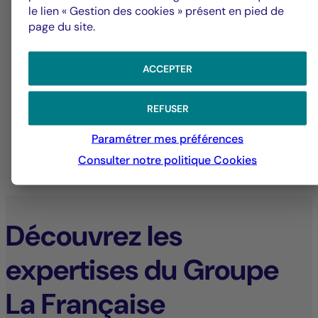
le lien « Gestion des cookies » présent en pied de
page du site.
ACCEPTER
31/07/2026
31
REFUSER
Paramétrer mes préférences
Consulter notre politique
Cookies
TOUTES LES ACTUALITÉS
Découvrez les
expertises du Groupe
La Française