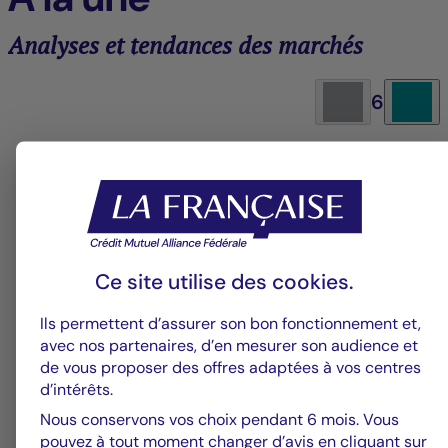
Analyses et tendances des marchés
6
Groupe La Française
V
Alerte fraude – Restez vigilants
F
m
Ce site utilise des
cookies
.
Ils permettent d’assurer son bon fonctionnement et,
avec nos partenaires, d’en mesurer son audience et
de vous proposer des offres adaptées à vos centres
d’intérêts.
Nous conservons vos choix pendant 6 mois. Vous
pouvez à tout moment changer d’avis en cliquant sur