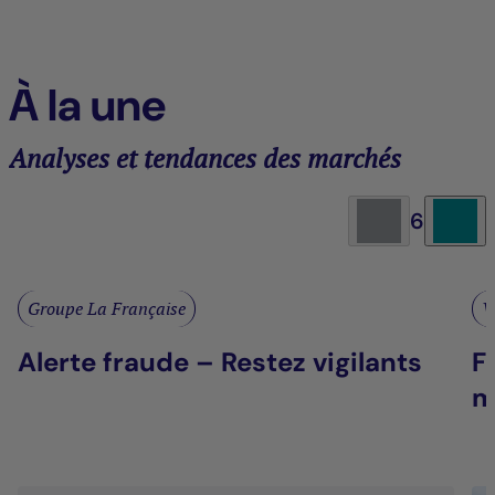
À la une
Analyses et tendances des marchés
6
Groupe La Française
V
Alerte fraude – Restez vigilants
F
m