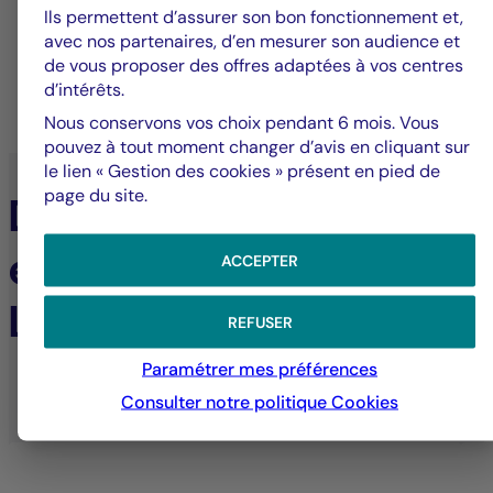
31/07/2026
31
Ils permettent d’assurer son bon fonctionnement et,
avec nos partenaires, d’en mesurer son audience et
de vous proposer des offres adaptées à vos centres
d’intérêts.
TOUTES LES ACTUALITÉS
Nous conservons vos choix pendant 6 mois. Vous
pouvez à tout moment changer d’avis en cliquant sur
le lien « Gestion des cookies » présent en pied de
page du site.
Découvrez les
expertises du Groupe
ACCEPTER
La Française
REFUSER
Paramétrer mes préférences
9
Consulter notre politique
Cookies