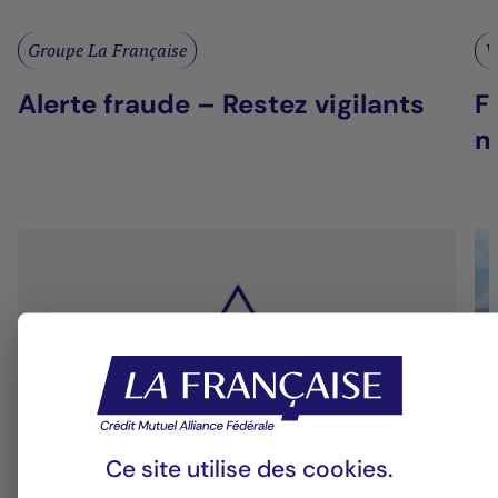
Groupe La Française
V
Alerte fraude – Restez vigilants
F
m
Ce site utilise des
cookies
.