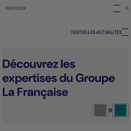
31/07/2026
31
TOUTES LES ACTUALITÉS
Découvrez les
expertises du Groupe
La Française
9