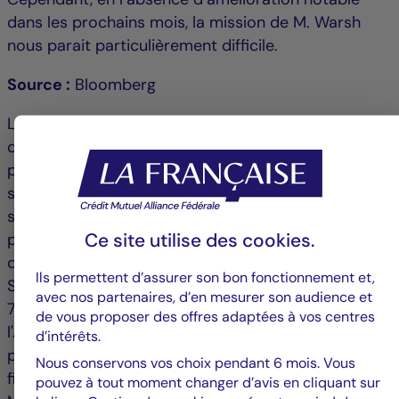
dans les prochains mois, la mission de M. Warsh
nous parait particulièrement difficile.
Source :
Bloomberg
Le présent commentaire est fourni à titre
d'information uniquement. Les opinions exprimées
par Crédit Mutuel Asset Management sont fondées
sur les conditions actuelles de marché et sont
susceptibles d'évoluer sans préavis. Ces opinions
Ce site utilise des
cookies
.
peuvent différer de celles d'autres professionnels
de l'investissement. Publié par La Française Finance
Ils permettent d’assurer son bon fonctionnement et,
Services, siège social situé 128 boulevard Raspail,
avec nos partenaires, d’en mesurer son audience et
75006 Paris, France, société réglementée par
de vous proposer des offres adaptées à vos centres
l'Autorité de Contrôle Prudentiel en tant que
d’intérêts.
prestataire de services d'investissement, n° 18673 X,
Nous conservons vos choix pendant 6 mois. Vous
filiale de La Française. Crédit Mutuel Asset
pouvez à tout moment changer d’avis en cliquant sur