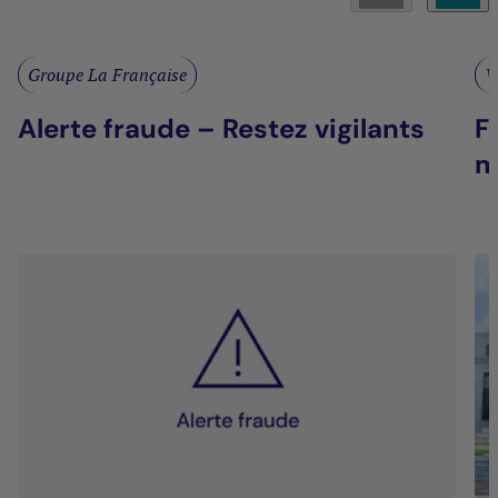
Groupe La Française
V
Alerte fraude – Restez vigilants
F
m