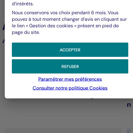
d’intérêts.
Nous conservons vos choix pendant 6 mois. Vous
pouvez à tout moment changer d’avis en cliquant sur
À la une
le lien « Gestion des cookies » présent en pied de
page du site.
Analyses et tendances des marchés
ACCEPTER
6
REFUSER
Paramétrer mes préférences
Groupe La Française
V
Consulter notre politique
Cookies
Alerte fraude – Restez vigilants
F
m