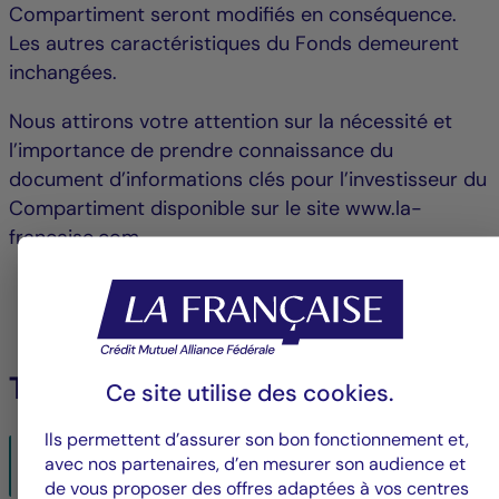
Compartiment seront modifiés en conséquence.
Les autres caractéristiques du Fonds demeurent
inchangées.
Nous attirons votre attention sur la nécessité et
l’importance de prendre connaissance du
document d’informations clés pour l’investisseur du
Compartiment disponible sur le site www.la-
francaise.com.
Télécharger le PDF
Ce site utilise des
cookies
.
Ils permettent d’assurer son bon fonctionnement et,
LF_RG_2028_avis_internet_FR-LU.pdf
avec nos partenaires, d’en mesurer son audience et
15/02/2024- PDF
230 KO
de vous proposer des offres adaptées à vos centres