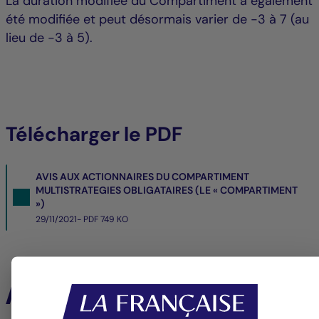
La duration modifiée du Compartiment a également
été modifiée et peut désormais varier de -3 à 7 (au
lieu de -3 à 5).
Télécharger le PDF
AVIS AUX ACTIONNAIRES DU COMPARTIMENT
MULTISTRATEGIES OBLIGATAIRES (LE « COMPARTIMENT
»)
29/11/2021- PDF
749 KO
À la une