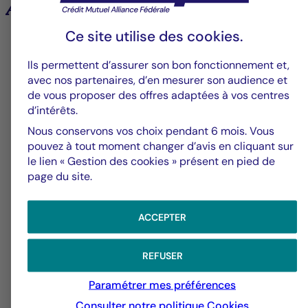
Analyses et tendances des marchés
Ce site utilise des
cookies
.
6
Ils permettent d’assurer son bon fonctionnement et,
avec nos partenaires, d’en mesurer son audience et
de vous proposer des offres adaptées à vos centres
Groupe La Française
V
d’intérêts.
Nous conservons vos choix pendant 6 mois. Vous
Alerte fraude – Restez vigilants
F
pouvez à tout moment changer d’avis en cliquant sur
m
le lien « Gestion des cookies » présent en pied de
page du site.
ACCEPTER
REFUSER
Paramétrer mes préférences
Consulter notre politique
Cookies