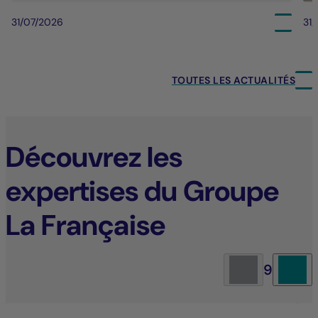
31/07/2026
31
TOUTES LES ACTUALITÉS
Découvrez les
expertises du Groupe
La Française
9