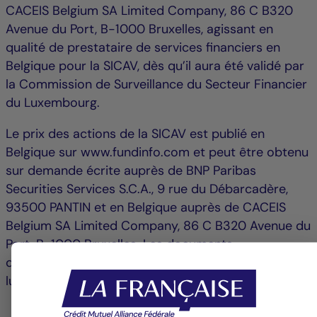
CACEIS Belgium SA Limited Company, 86 C B320
Avenue du Port, B-1000 Bruxelles, agissant en
qualité de prestataire de services financiers en
Belgique pour la SICAV, dès qu’il aura été validé par
la Commission de Surveillance du Secteur Financier
du Luxembourg.
Le prix des actions de la SICAV est publié en
Belgique sur www.fundinfo.com et peut être obtenu
sur demande écrite auprès de BNP Paribas
Securities Services S.C.A., 9 rue du Débarcadère,
93500 PANTIN et en Belgique auprès de CACEIS
Belgium SA Limited Company, 86 C B320 Avenue du
Port, B-1000 Bruxelles. Les documents
d’informations clés pour l'investisseur doivent être
lus avant de prendre la décision d’investir.