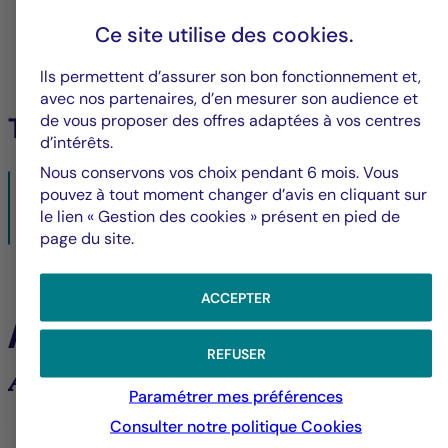
Ce site utilise des
cookies
.
Ils permettent d’assurer son bon fonctionnement et,
avec nos partenaires, d’en mesurer son audience et
de vous proposer des offres adaptées à vos centres
Télécharger le PDF
d’intérêts.
Nous conservons vos choix pendant 6 mois. Vous
Notice_to_shareholders__Fusion_BNP_-
pouvez à tout moment changer d’avis en cliquant sur
_BP2S__LF_Lux_FR.pdf
le lien « Gestion des cookies » présent en pied de
28/09/2022- PDF
626 KO
page du site.
ACCEPTER
À la une
REFUSER
Analyses et tendances des marchés
Paramétrer mes préférences
Consulter notre politique
Cookies
6