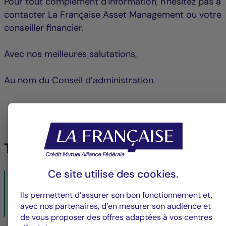
Pour tout complément d'information, n'hésitez pas à
contacter La Française Asset Management ou votre
conseiller financier.
Avec nos meilleures salutations,
Au nom du Conseil d’administration
Télécharger le PDF
Ce site utilise des
cookies
.
AVIS AUX ACTIONNAIRES DE LA FRANCAISE LUX –
Multistratégies Obligataires (LE « COMPARTIMENT ») FR >
Ils permettent d’assurer son bon fonctionnement et,
FR
avec nos partenaires, d’en mesurer son audience et
25/02/2022- PDF
142 KO
de vous proposer des offres adaptées à vos centres