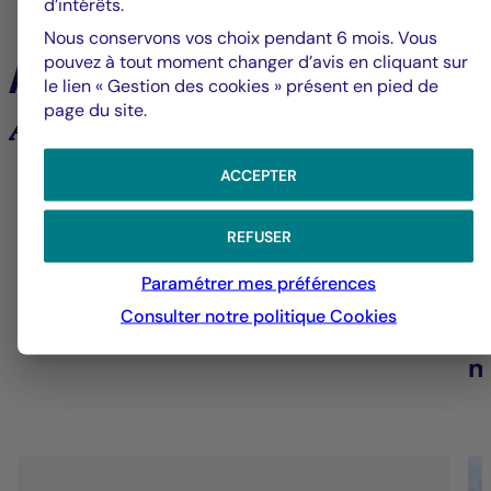
d’intérêts.
Nous conservons vos choix pendant 6 mois. Vous
À la une
pouvez à tout moment changer d’avis en cliquant sur
le lien « Gestion des cookies » présent en pied de
page du site.
Analyses et tendances des marchés
ACCEPTER
6
REFUSER
Groupe La Française
V
Paramétrer mes préférences
Consulter notre politique
Cookies
Alerte fraude – Restez vigilants
F
m