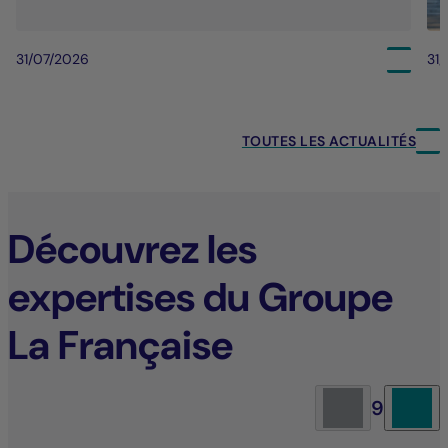
31/07/2026
31
TOUTES LES ACTUALITÉS
Découvrez les
expertises du Groupe
La Française
9