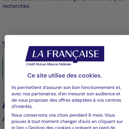
recherchés.
Télécharger le fichier PDF
Marché immobilier d’entreprise européen – Des signes
timides de reprise ?
Ce site utilise des
cookies
.
18/09/2024- PDF
381 KO
Ils permettent d’assurer son bon fonctionnement et,
avec nos partenaires, d’en mesurer son audience et
À la une
de vous proposer des offres adaptées à vos centres
d’intérêts.
Nous conservons vos choix pendant 6 mois. Vous
Analyses et tendances des marchés
pouvez à tout moment changer d’avis en cliquant sur
le lien « Gestion des cookies » présent en pied de