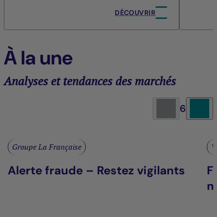
DÉCOUVRIR
À la une
Analyses et tendances des marchés
6
Groupe La Française
V
Alerte fraude – Restez vigilants
F
m