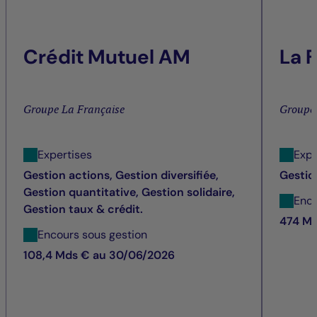
Crédit Mutuel AM
La 
Groupe La Française
Groupe
Expertises
Expe
Gestion actions, Gestion diversifiée,
Gestio
Gestion quantitative, Gestion solidaire,
Enco
Gestion taux & crédit.
474 M 
Encours sous gestion
108,4 Mds € au 30/06/2026