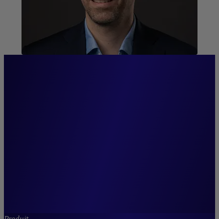
“Nous offrons à nos clients
des supports innovants qui
s’adaptent à leur profil de
risque et à toutes les
conditions de marché.”
Paul Gurzal,
Directeur du Hub Quantitatif et co directeur
Gestion Taux et Crédit, Crédit Mutuel Asset
Management.
Produit