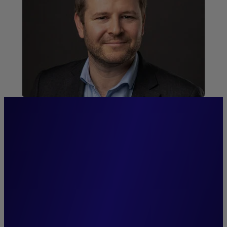
“Notre gamme permet à nos
clients d’accéder à une
gestion à la fois globale et
spécialisée dans toutes nos
stratégies de gestion taux &
crédit cotés.”