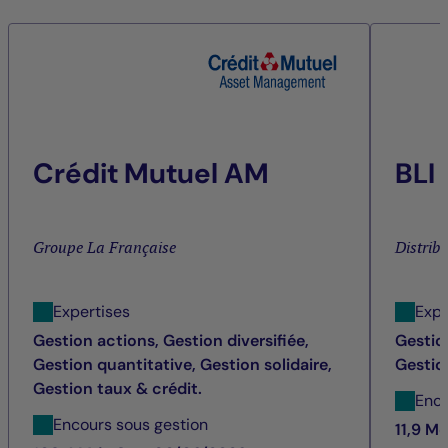
Crédit Mutuel AM
BLI
Groupe La Française
Distrib
Expertises
Expe
Gestion actions, Gestion diversifiée,
Gestion
Gestion quantitative, Gestion solidaire,
Gestio
Gestion taux & crédit.
Enco
Encours sous gestion
11,9 M