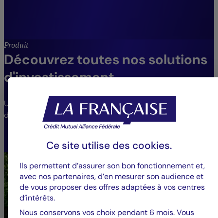
Julien Maio,
Co-directeur Gestion taux et crédit, Crédit
Mutuel Asset Management.
Produit
Découvrez toutes nos solutions
d'investissement
Une gamme de fonds étendue pour répondre aux
différents besoins et profils de risque.
VOIR LES FONDS
Ce site utilise des
cookies
.
Ils permettent d’assurer son bon fonctionnement et,
avec nos partenaires, d’en mesurer son audience et
de vous proposer des offres adaptées à vos centres
d’intérêts.
Nous conservons vos choix pendant 6 mois. Vous