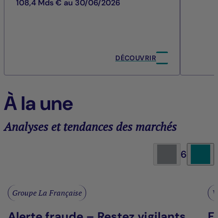
108,4 Mds € au 30/06/2026
DÉCOUVRIR
À la une
Analyses et tendances des marchés
6
Groupe La Française
V
Alerte fraude – Restez vigilants
F