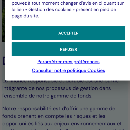
pouvez à tout moment changer d’avis en cliquant sur
le lien « Gestion des cookies » présent en pied de
page du site.
ACCEPTER
REFUSER
Durabilité
Paramétrer mes préférences
Consulter notre politique
Cookies
La finance responsable et durable est une partie
intégrante de nos processus de gestion dans
l'ensemble de notre gamme de fonds.
Notre responsabilité est d’offrir une gamme de
fonds prenant en compte les risques et les
opportunités liés aux enjeux environnementaux et