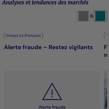
Analyses et tendances des marchés
6
Groupe La Française
V
Alerte fraude – Restez vigilants
F
m