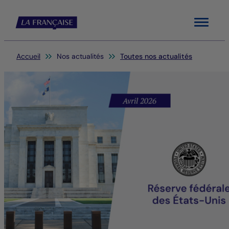
Menu
Vous êtes ici:
Accueil
Nos actualités
Toutes nos actualités