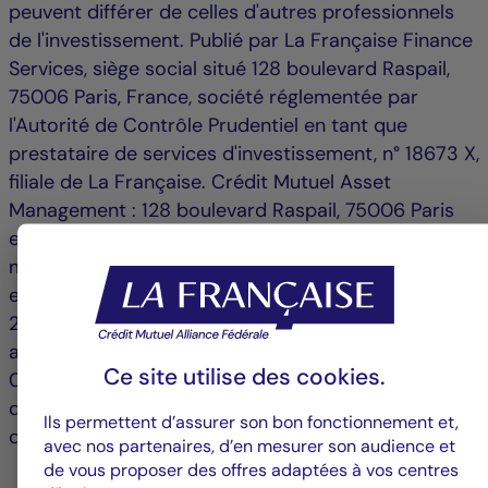
peuvent différer de celles d'autres professionnels
de l'investissement. Publié par La Française Finance
Services, siège social situé 128 boulevard Raspail,
75006 Paris, France, société réglementée par
l'Autorité de Contrôle Prudentiel en tant que
prestataire de services d'investissement, n° 18673 X,
filiale de La Française. Crédit Mutuel Asset
Management : 128 boulevard Raspail, 75006 Paris
est une société de gestion agréée par l'Autorité des
marchés financiers sous le n° GP 97 138 et
enregistrée à l’ORIAS (
www.orias.fr
) sous le n°
25003045 depuis le 11/04/2025. Société Anonyme
au capital de 3 871 680 €, RCS Paris n° 388 555
Ce site utilise des
cookies
.
021, Crédit Mutuel Asset Management est une filiale
de Groupe La Française, holding de gestion d'actifs
Ils permettent d’assurer son bon fonctionnement et,
du Crédit Mutuel Alliance Fédérale.
avec nos partenaires, d’en mesurer son audience et
de vous proposer des offres adaptées à vos centres