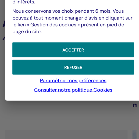
d’intérêts.
Nous conservons vos choix pendant 6 mois. Vous
pouvez à tout moment changer d’avis en cliquant sur
À la une
le lien « Gestion des cookies » présent en pied de
page du site.
Analyses et tendances des marchés
ACCEPTER
6
REFUSER
Groupe La Française
V
Paramétrer mes préférences
Consulter notre politique
Cookies
Alerte fraude – Restez vigilants
F
m