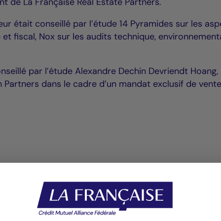
nt de La Française Real Estate Partners.
eur était conseillé par l’étude 14 Pyramides sur les as
ue et fiscal, Nox sur les audits technique, environnement
nseillé par l’étude Alexandre Dechin Devriendt Hoang, 
n Partners dans le cadre d’un mandat exclusif de vente
ise Real Estate Partners, acquiert l’immeuble signature Blackpearl 