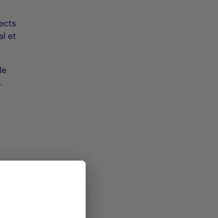
pects
al et
le
.
à La