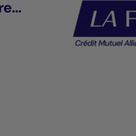
re
fense