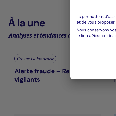
Ils permettent d’ass
À la une
et de vous proposer 
Nous conservons vos
Analyses et tendances des marchés
le lien « Gestion des
Groupe La Française
Alerte fraude – Restez
vigilants