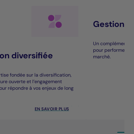
Gestion al
Un complément à la
pour performer au
on diversifiée
marché.
ise fondée sur la diversification,
cture ouverte et l’engagement
our répondre à vos enjeux de long
EN SAVOIR PLUS