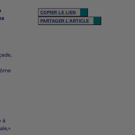
a
COPIER LE LIEN
ns
PARTAGER L'ARTICLE
çade,
 dôme
e à
ale,»