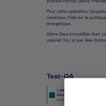
précise Patrice Genre, Préside
Pour cette opération, l’acquér
notariaux, Fidal sur le juridiq
énergétique.
6ème Sens Immobilier était co
cabinet TAJ, et par Alex Bolto
Test-QA
L’UMR, conseillée par La França
Défense
21/12/2017- PDF
450 KO