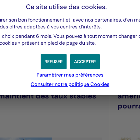
Ce site utilise des
cookies
.
urer son bon fonctionnement et, avec nos partenaires, d’en 
des offres adaptées à vos centres d’intérêts.
 choix pendant 6 mois. Vous pouvez à tout moment changer d’
 cookies » présent en pied de page du site.
REFUSER
ACCEPTER
Valeurs mobilières
Valeurs m
Paramétrer mes préférences
Consulter notre politique
Cookies
Fed - juillet 2026 : La Fed
Droit
maintient des taux stables
améri
pourra
été