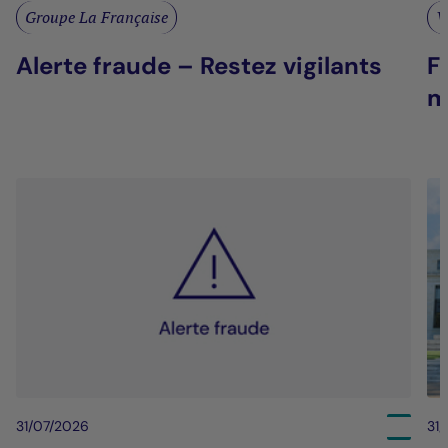
Groupe La Française
V
Alerte fraude – Restez vigilants
F
m
31/07/2026
31