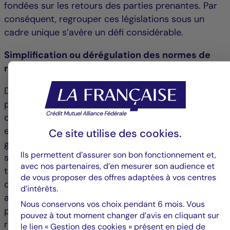
fondées sur les retours des parties prenantes. Par
conséquent, regrouper ces législations sous un
cadre unique s’avère un défi considérable.
Simplification ou dérégulation des normes de
reporting ESG ?
Dans un contexte de sentiment négatif, alimenté
par des réglementations en matière de durabilité
qui sont perçues comme un frein à la compétitivité
et à la souveraineté européenne, l’inquiétude
Ce site utilise des
cookies
.
grandit quant au fait que la législation Omnibus ne
Ils permettent d’assurer son bon fonctionnement et,
soit régressive. La CSRD, le règlement de l'UE sur la
avec nos partenaires, d’en mesurer son audience et
taxonomie et la CS3D qui sont conçus chacun pour
de vous proposer des offres adaptées à vos centres
compléter le cadre de durabilité avec des
d’intérêts.
ambitions et des champs d'application distincts,
Nous conservons vos choix pendant 6 mois. Vous
pourraient être réduits à un « autre » ensemble de
pouvez à tout moment changer d’avis en cliquant sur
règlements. Ce changement pourrait s'avérer
le lien « Gestion des cookies » présent en pied de