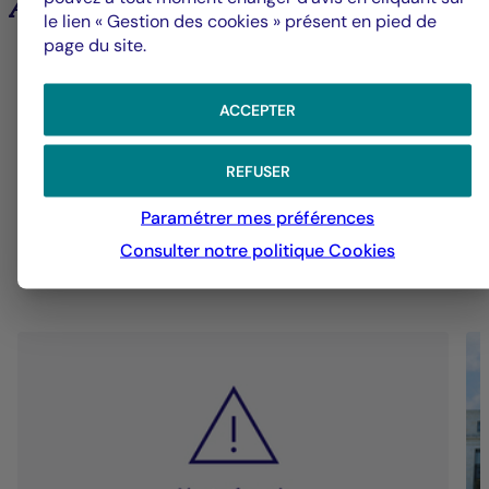
Analyses et tendances des marchés
le lien « Gestion des cookies » présent en pied de
page du site.
6
ACCEPTER
Groupe La Française
V
REFUSER
Alerte fraude – Restez vigilants
F
Paramétrer mes préférences
m
Consulter notre politique
Cookies