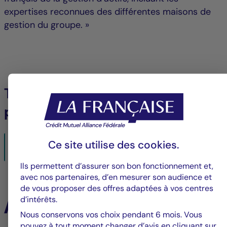
expertises reconnues des différentes maisons de
gestion du groupe. »
Télécharger le communiqué de
presse
GLF_GUILLAUME_CADIOU_FR_FINALbis.pdf
Ce site utilise des
cookies
.
06/03/2023- PDF
199 KO
Ils permettent d’assurer son bon fonctionnement et,
avec nos partenaires, d’en mesurer son audience et
de vous proposer des offres adaptées à vos centres
À la une
d’intérêts.
Nous conservons vos choix pendant 6 mois. Vous
pouvez à tout moment changer d’avis en cliquant sur