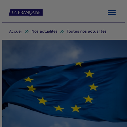
Menu
Vous êtes ici:
Accueil
Nos actualités
Toutes nos actualités