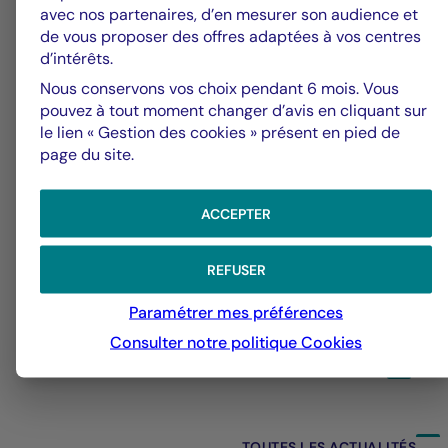
Alerte fraude – Restez vigilants
F
avec nos partenaires, d’en mesurer son audience et
m
de vous proposer des offres adaptées à vos centres
d’intérêts.
Nous conservons vos choix pendant 6 mois. Vous
pouvez à tout moment changer d’avis en cliquant sur
le lien « Gestion des cookies » présent en pied de
page du site.
ACCEPTER
REFUSER
Paramétrer mes préférences
Consulter notre politique
Cookies
31/07/2026
31
TOUTES LES ACTUALITÉS