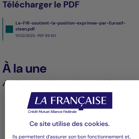
Télécharger le PDF
Le-FIR-soutient-la-position-exprimee-par-Eurosif-
clean.pdf
11/02/2025- PDF
99 KO
À la une
Analyses et tendances des marchés
6
Ce site utilise des
cookies
.
Groupe La Française
V
Ils permettent d’assurer son bon fonctionnement et,