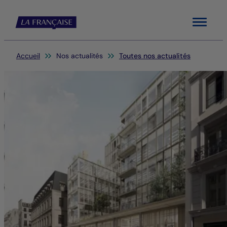
Menu
Vous êtes ici:
Accueil
Nos actualités
Toutes nos actualités