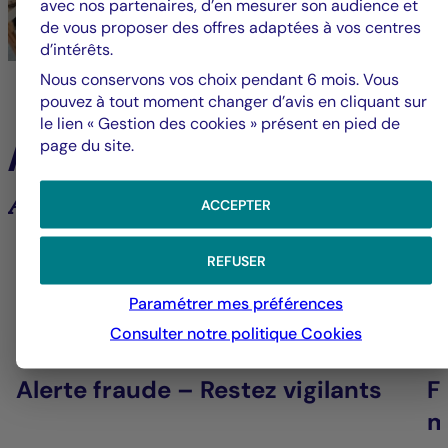
avec nos partenaires, d’en mesurer son audience et
de vous proposer des offres adaptées à vos centres
d’intérêts.
Nous conservons vos choix pendant 6 mois. Vous
pouvez à tout moment changer d’avis en cliquant sur
le lien « Gestion des cookies » présent en pied de
À la une
page du site.
Analyses et tendances des marchés
ACCEPTER
6
REFUSER
Paramétrer mes préférences
Consulter notre politique
Cookies
Groupe La Française
V
Alerte fraude – Restez vigilants
F
m