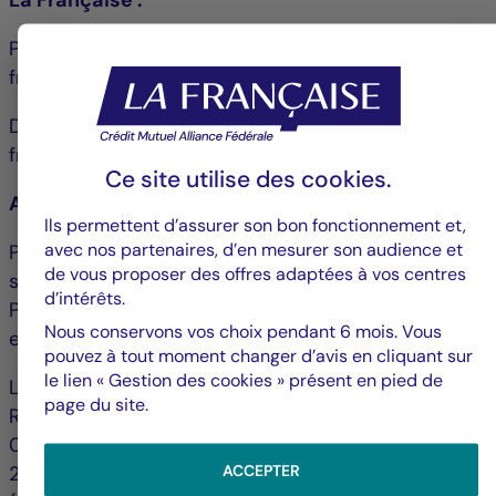
Pascale Cheynet: +33 1 43 12 64 25 | pcheynet@la-
francaise.com
Debbie Marty : +33 1 44 56 42 24 | debmarty@la-
francaise.com
Ce site utilise des
cookies
.
Avertissement
Ils permettent d’assurer son bon fonctionnement et,
avec nos partenaires, d’en mesurer son audience et
Publié par La Française FINANCE Services, dont le
de vous proposer des offres adaptées à vos centres
siège social est sis 128, boulevard Raspail, 75006
d’intérêts.
Paris, France et agréée par l’ACPR sous le n° 18673
Nous conservons vos choix pendant 6 mois. Vous
en qualité d’entreprise d’investissement.
pouvez à tout moment changer d’avis en cliquant sur
le lien « Gestion des cookies » présent en pied de
La société de gestion de portefeuille La Française
page du site.
Real Estate Managers a reçu l’agrément AMF N° GP-
07000038 du 26 juin 2007 et l’agrément AIFM du
ACCEPTER
24/06/2014 au titre de la directive 2011/61/UE