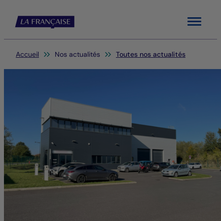
Menu
Vous êtes ici:
Accueil
Nos actualités
Toutes nos actualités