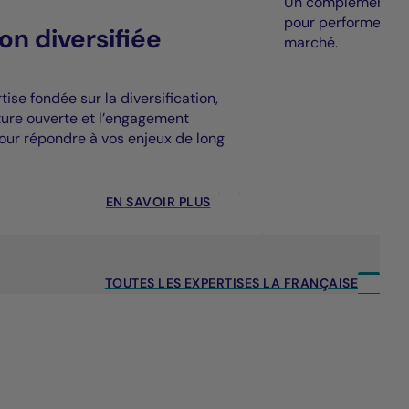
Un complément à la
pour performer au
on diversifiée
marché.
ise fondée sur la diversification,
cture ouverte et l’engagement
our répondre à vos enjeux de long
EN SAVOIR PLUS
TOUTES LES EXPERTISES LA FRANÇAISE