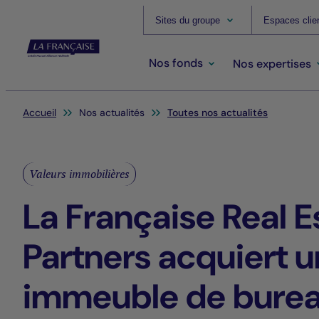
Sites du groupe
Espaces clie
Nos fonds
Nos expertises
Vous êtes ici:
Accueil
Nos actualités
Toutes nos actualités
Valeurs immobilières
La Française Real E
Partners acquiert u
immeuble de burea