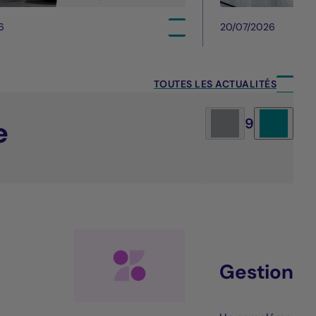
6
20/07/2026
TOUTES LES ACTUALITÉS
e
9
Gestion al