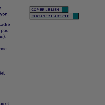
e
COPIER LE LIEN
Lyon.
PARTAGER L'ARTICLE
 cadre
e pour
ue).
pose
el,
e
aux et