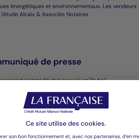
iques énergétiques et environnementaux. Les vendeurs
 l'étude Alcaix & Associés Notaires
mmuniqué de presse
ers acquiert un immeuble de bureaux à Lyon (7e Arr.)
Ce site utilise des
cookies
.
urer son bon fonctionnement et, avec nos partenaires, d’en 