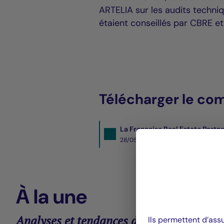
ARTELIA sur les audits techn
étaient conseillés par CBRE et
Télécharger le co
La Française Real Estate Partn
28/05/2020- PDF
277 KO
À la une
Analyses et tendances des marchés
Ils permettent d’ass