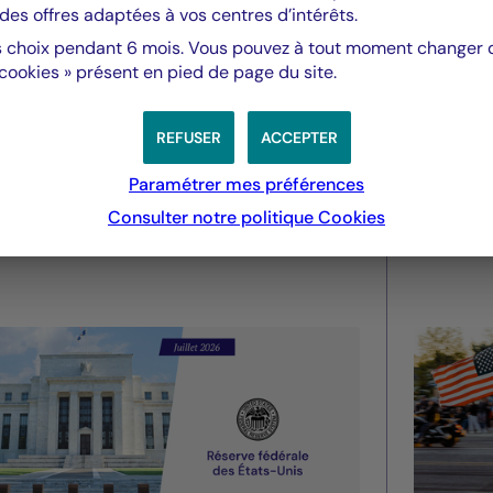
des offres adaptées à vos centres d’intérêts.
 choix pendant 6 mois. Vous pouvez à tout moment changer d’
 cookies » présent en pied de page du site.
Valeurs mobilières
Valeurs m
Fed - juillet 2026 : La Fed
Droit
REFUSER
ACCEPTER
maintient des taux stables
améri
Paramétrer mes préférences
pourra
Consulter notre politique
Cookies
été