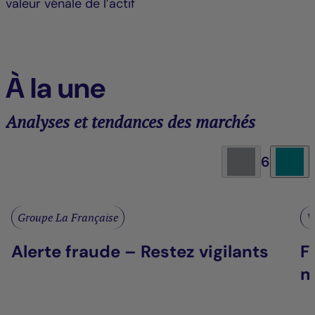
valeur vénale de l’actif
À la une
Analyses et tendances des marchés
6
Groupe La Française
V
Alerte fraude – Restez vigilants
F
m