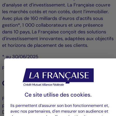
d’analyse et d’investissement. La Française couvre
les marchés cotés et non cotés, dont l’immobilier.
Avec plus de 160 milliards d’euros d’actifs sous
gestion*, 1 000 collaborateurs et une présence
dans 10 pays, La Française conçoit des solutions
d’investissement innovantes, adaptées aux objectifs
et horizons de placement de ses clients.
* au 30/06/2025
Plus d’informations sur la-francaise.com
Contacts La Française :
Ce site utilise des
cookies
.
Pascale Cheynet +33 1 43 12 64 25 |
pascale.cheynet@la-francaise.com
Ils permettent d’assurer son bon fonctionnement et,
avec nos partenaires, d’en mesurer son audience et
Debbie Marty +33 1 44 56 42 24 |