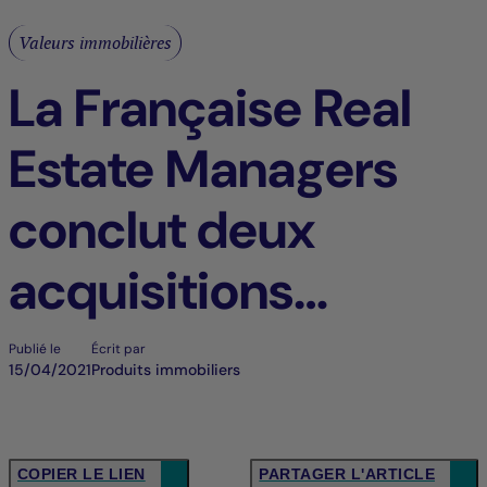
Valeurs immobilières
La Française Real
Estate Managers
conclut deux
acquisitions
viticoles pour la
Publié le
Écrit par
15/04/2021
Produits immobiliers
SCPI « LF Les
Grands Palais »
COPIER LE LIEN
PARTAGER L'ARTICLE