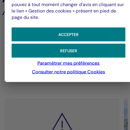
pouvez à tout moment changer d’avis en cliquant sur
le lien « Gestion des cookies » présent en pied de
Analyses et tendances des marchés
page du site.
6
ACCEPTER
REFUSER
Groupe La Française
V
Paramétrer mes préférences
Alerte fraude – Restez vigilants
F
Consulter notre politique
Cookies
m