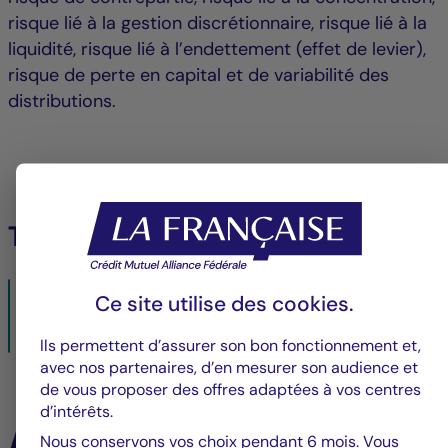
risque lié à la gestion discrétionnaire, risque lié à la
liquidité, risque lié à l’endettement (effet de levier),
risque de perte en capital et de variabilité des
distributions.
Télécharger le PDF :
La Française Real Estate Managers conclut deux
Ce site utilise des
cookies
.
acquisitions viticoles pour la SCPI « LF Les Grands Palais »
15/04/2021- PDF
179 Ko
Ils permettent d’assurer son bon fonctionnement et,
avec nos partenaires, d’en mesurer son audience et
de vous proposer des offres adaptées à vos centres
d’intérêts.
À la une
Nous conservons vos choix pendant 6 mois. Vous