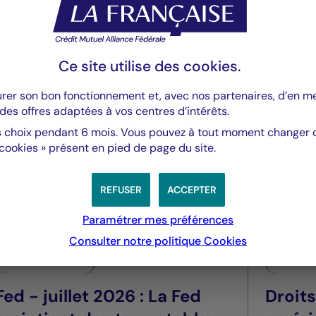
:
Ce site utilise des
cookies
.
gers acquiert un quatrième actif à Amsterdam
urer son bon fonctionnement et, avec nos partenaires, d’en 
des offres adaptées à vos centres d’intérêts.
 choix pendant 6 mois. Vous pouvez à tout moment changer d’
 cookies » présent en pied de page du site.
REFUSER
ACCEPTER
Paramétrer mes préférences
Consulter notre politique
Cookies
Valeurs mobilières
Valeurs m
Fed - juillet 2026 : La Fed
Droit