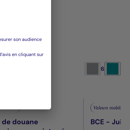
mesurer son audience
avis en cliquant sur
6
obilières
Valeurs mobilières
s de douane
BCE - Juill