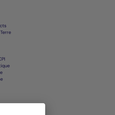
a
ects
 Terre
CPI
tique
Le
ne