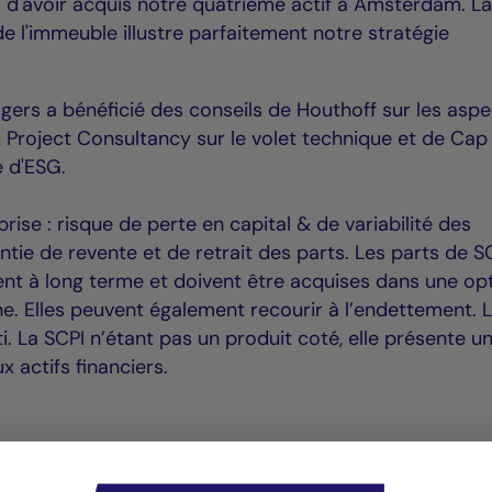
 d'avoir acquis notre quatrième actif à Amsterdam. L
de l'immeuble illustre parfaitement notre stratégie
gers a bénéficié des conseils de Houthoff sur les asp
g & Project Consultancy sur le volet technique et de Cap
e d'ESG.
rise : risque de perte en capital & de variabilité des
ntie de revente et de retrait des parts. Les parts de S
nt à long terme et doivent être acquises dans une op
ne. Elles peuvent également recourir à l’endettement. 
ti. La SCPI n’étant pas un produit coté, elle présente u
 actifs financiers.