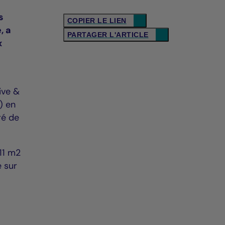
s
COPIER LE LIEN
, a
PARTAGER L'ARTICLE
x
ive &
) en
ré de
11 m2
e sur