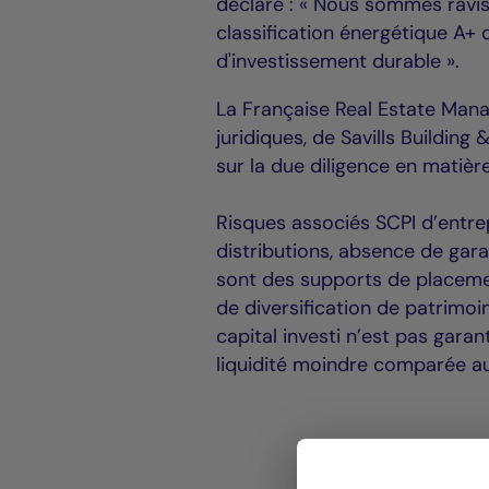
déclaré : « Nous sommes ravis
classification énergétique A+ 
d'investissement durable ».
La Française Real Estate Mana
juridiques, de Savills Buildin
sur la due diligence en matièr
Risques associés SCPI d’entrep
distributions, absence de gara
sont des supports de placeme
de diversification de patrimoi
capital investi n’est pas garan
liquidité moindre comparée aux