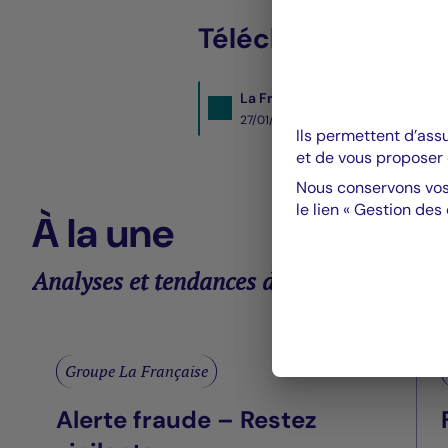
Télécharger le PDF 
La Française Real Estate Mana
27/01/2022- PDF
238 Ko
Ils permettent d’ass
et de vous proposer 
Nous conservons vos
le lien « Gestion des
À la une
Analyses et tendances des marchés
Groupe La Française
Alerte fraude – Restez