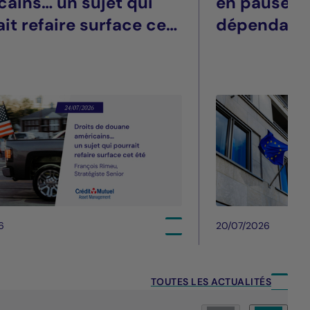
cains… un sujet qui
en pause, t
it refaire surface cet
dépendant
6
20/07/2026
TOUTES LES ACTUALITÉS