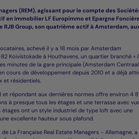
nagers (REM), agissant pour le compte des Société
tif en Immobilier LF Europimmo et Epargne Foncière
e RJB Group, son quatrième actif à Amsterdam, au
ocataires, achevé il y a 18 mois par Amsterdam
82 Koivistokade à Houthavens, un quartier branché « l
es minutes de la gare principale (Amsterdam Centraal
t en cours de développement depuis 2010 et a déjà atti
 et résidentiels.
 et répondant aux dernières normes offre environ 4 8
ons à presque tous les étages et une terrasse avec vu
s étages ont un style industriel de type loft avec une
 une excellente hauteur sous plafond.
l de La Française Real Estate Managers - Allemagne, a