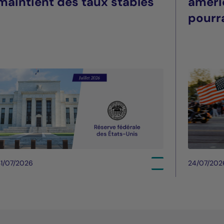
maintient des taux stables
améri
pourra
été
1/07/2026
24/07/202