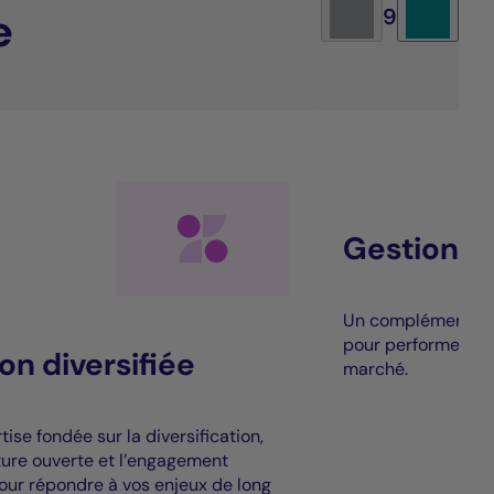
e
9
Gestion al
Un complément à la
pour performer au
on diversifiée
marché.
ise fondée sur la diversification,
cture ouverte et l’engagement
our répondre à vos enjeux de long