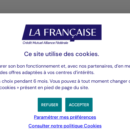
Valeurs mobilières
Valeurs m
Fed - juillet 2026 : La Fed
Droit
Ce site utilise des
cookies
.
maintient des taux stables
améri
pourra
urer son bon fonctionnement et, avec nos partenaires, d’en 
été
des offres adaptées à vos centres d’intérêts.
 choix pendant 6 mois. Vous pouvez à tout moment changer d’
 cookies » présent en pied de page du site.
REFUSER
ACCEPTER
Paramétrer mes préférences
Consulter notre politique
Cookies