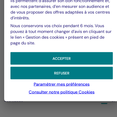
Ils permettent d’assurer son bon fonctionnement et,
Alerte fraude – Restez vigilants
F
avec nos partenaires, d’en mesurer son audience et
de vous proposer des offres adaptées à vos centres
m
d’intérêts.
Nous conservons vos choix pendant 6 mois. Vous
pouvez à tout moment changer d’avis en cliquant sur
le lien « Gestion des cookies » présent en pied de
page du site.
ACCEPTER
REFUSER
Paramétrer mes préférences
Consulter notre politique
Cookies
31/07/2026
31