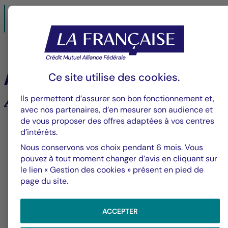
Avis : PREVALOR (FR0013366952)
12/04/2021- PDF
145 KO
À la une
Ce site utilise des
cookies
.
Ils permettent d’assurer son bon fonctionnement et,
Analyses et tendances des marchés
avec nos partenaires, d’en mesurer son audience et
de vous proposer des offres adaptées à vos centres
6
d’intérêts.
Nous conservons vos choix pendant 6 mois. Vous
pouvez à tout moment changer d’avis en cliquant sur
le lien « Gestion des cookies » présent en pied de
Groupe La Française
V
page du site.
Alerte fraude – Restez vigilants
F
m
ACCEPTER