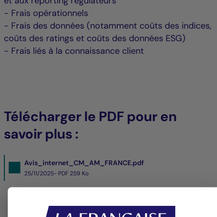
et aux reporting régulateurs
- Frais opérationnels
- Frais des données (notamment coûts des indices,
coûts des ratings et coûts des données ESG)
- Frais liés à la connaissance client
Télécharger le PDF pour en
savoir plus :
Avis_internet_CM_AM_FRANCE.pdf
25/11/2025- PDF
259 Ko