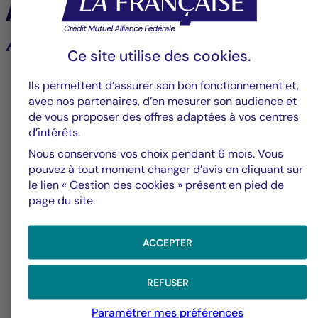
À la une
Analyses et tendances des marchés
Ce site utilise des
cookies
.
6
Ils permettent d’assurer son bon fonctionnement et,
avec nos partenaires, d’en mesurer son audience et
de vous proposer des offres adaptées à vos centres
d’intérêts.
Groupe La Française
V
Nous conservons vos choix pendant 6 mois. Vous
pouvez à tout moment changer d’avis en cliquant sur
Alerte fraude – Restez vigilants
F
le lien « Gestion des cookies » présent en pied de
m
page du site.
ACCEPTER
REFUSER
Paramétrer mes préférences