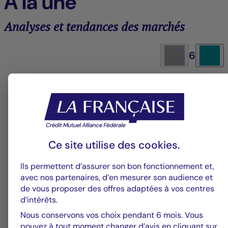
À la une
Analyses et tendances des marchés
6
Groupe La Française
V
Alerte fraude – Restez vigilants
F
m
Ce site utilise des
cookies
.
Ils permettent d’assurer son bon fonctionnement et,
avec nos partenaires, d’en mesurer son audience et
de vous proposer des offres adaptées à vos centres
d’intérêts.
Nous conservons vos choix pendant 6 mois. Vous
pouvez à tout moment changer d’avis en cliquant sur