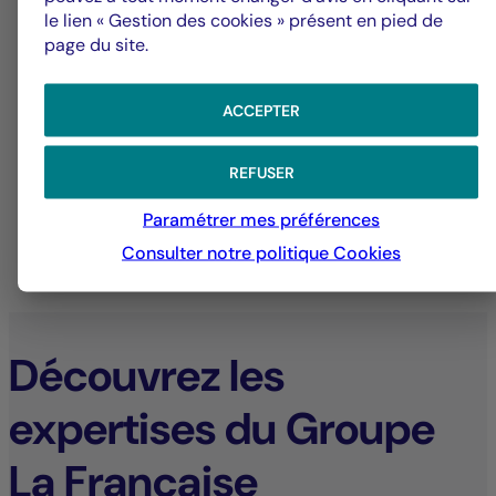
le lien « Gestion des cookies » présent en pied de
page du site.
ACCEPTER
31/07/2026
31
REFUSER
Paramétrer mes préférences
Consulter notre politique
Cookies
TOUTES LES ACTUALITÉS
Découvrez les
expertises du Groupe
La Française