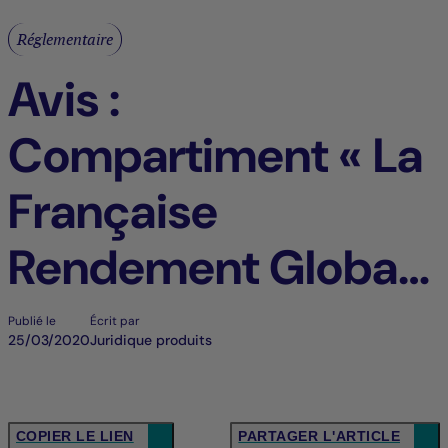
Réglementaire
Avis :
Compartiment « La
Française
Rendement Global
2028 Plus » de la
Publié le
Écrit par
25/03/2020
Juridique produits
SICAV « La
Française »
COPIER LE LIEN
PARTAGER L'ARTICLE