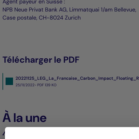
Agent payeur en Suisse :
NPB Neue Privat Bank AG, Limmatquai 1/am Bellevue,
Case postale, CH-8024 Zurich
Télécharger le PDF
20221125_LEG_La_Francaise_Carbon_Impact_Floating_R
25/11/2022- PDF
139 KO
À la une
Analyses et tendances des marchés