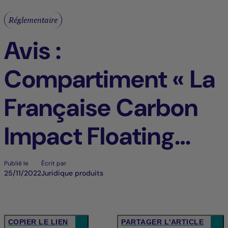
Réglementaire
Avis :
Compartiment « La
Française Carbon
Impact Floating
Rates » de la SICAV
Publié le
Écrit par
25/11/2022
Juridique produits
« La Française »
(FR_CH)
COPIER LE LIEN
PARTAGER L'ARTICLE