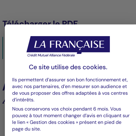
Télécharger le PDF
AVIS AUX ACTIONNAIRES DU COMPARTIMENT JKC ASIA
BOND 2023 (LE « COMPARTIMENT ») CH > FR
08/12/2021- PDF
221 KO
Ce site utilise des
cookies
.
Ils permettent d’assurer son bon fonctionnement et,
À la une
avec nos partenaires, d’en mesurer son audience et
de vous proposer des offres adaptées à vos centres
Analyses et tendances des marchés
d’intérêts.
Nous conservons vos choix pendant 6 mois. Vous
pouvez à tout moment changer d’avis en cliquant sur
6
le lien « Gestion des cookies » présent en pied de
page du site.