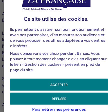
CACEIS Belgium S.A.
Avenue du Port 86C, boite 320
Ce site utilise des
cookies
.
B-1000 Bruxelles
Ils permettent d’assurer son bon fonctionnement et,
La Valeur Nette d’Inventaire (« VNI ») est publiée sur
avec nos partenaires, d’en mesurer son audience et
le site www.fundinfo.com et disponible auprès de
de vous proposer des offres adaptées à vos centres
d’intérêts.
l’intermédiaire chargé du service financier en
Belgique.
Nous conservons vos choix pendant 6 mois. Vous
pouvez à tout moment changer d’avis en cliquant sur
Le document d’informations clés doit être lu
le lien « Gestion des cookies » présent en pied de
attentivement avant d’investir.
page du site.
Si vous souhaitez de plus amples informations,
ACCEPTER
veuillez contacter votre conseiller financier ou votre
distributeur local.
REFUSER
Avec nos meilleures salutations,
Paramétrer mes préférences