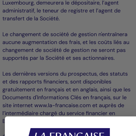
Luxembourg, demeurera le dépositaire, l’agent
administratif, le teneur de registre et l’agent de
transfert de la Société.
Le changement de société de gestion n'entraînera
aucune augmentation des frais, et les coûts liés au
changement de société de gestion ne seront pas
supportés par la Société et ses actionnaires.
Les dernières versions du prospectus, des statuts
et des rapports financiers, sont disponibles
gratuitement en français et en anglais, ainsi que les
Documents d'Informations Clés en français, sur le
site internet www.la-francaise.com et auprès de
l’intermédiaire chargé du service financier en
Belgique :