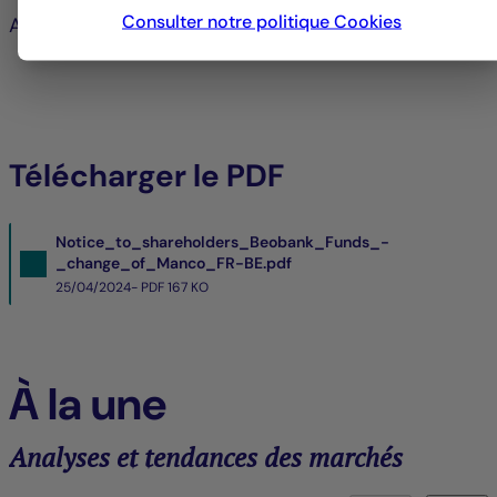
Consulter notre politique
Cookies
Au nom du Conseil d’administration
Télécharger le PDF
Notice_to_shareholders_Beobank_Funds_-
_change_of_Manco_FR-BE.pdf
25/04/2024- PDF
167 KO
À la une
Analyses et tendances des marchés