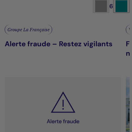
6
Groupe La Française
V
Alerte fraude – Restez vigilants
F
m