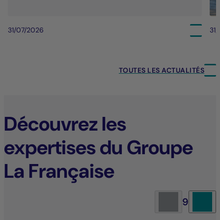
31/07/2026
31
TOUTES LES ACTUALITÉS
Découvrez les
expertises du Groupe
La Française
9