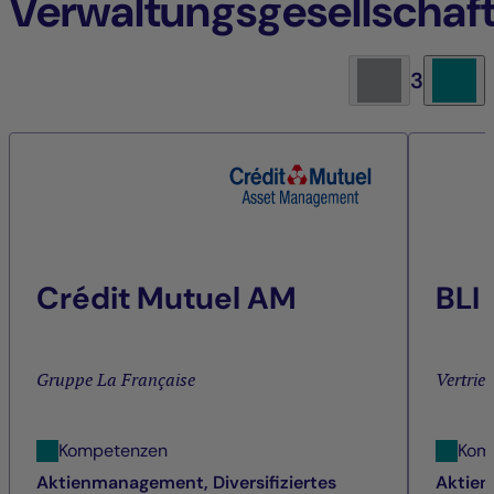
Verwaltungsgesellschaf
3
Crédit Mutuel AM
BLI
Gruppe La Française
Vertrie
Kompetenzen
Kom
Aktienmanagement, Diversifiziertes
Aktien