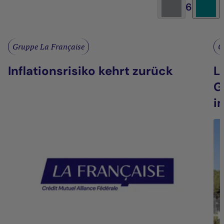
6
Gruppe La Française
G
Inflationsrisiko kehrt zurück
L
G
i