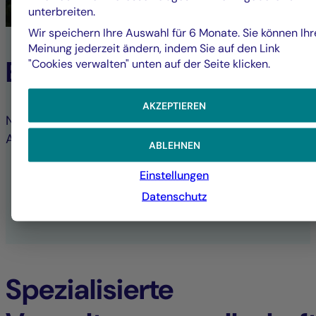
unterbreiten.
Wir speichern Ihre Auswahl für 6 Monate. Sie können Ihr
Meinung jederzeit ändern, indem Sie auf den Link
ESG-Engagement
"Cookies verwalten" unten auf der Seite klicken.
AKZEPTIEREN
Nachhaltige Anlageentscheidungen, tägliches
Abwägen von Risiko, Rendite und Nachhaltigkeit.
ABLEHNEN
Einstellungen
NACHHALTIGKEIT BEI LA FRANÇAISE
Datenschutz
ALLE ESG-VERÖFFENTLICHUNGEN
Spezialisierte