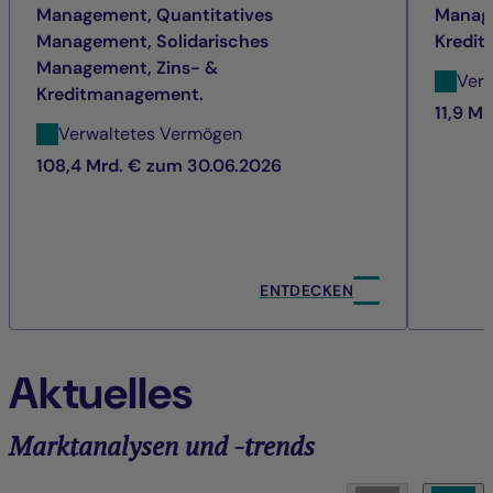
Management, Quantitatives
Manage
Management, Solidarisches
Kredi
Management, Zins- &
Ver
Kreditmanagement.
11,9 M
Verwaltetes Vermögen
108,4 Mrd. € zum 30.06.2026
ENTDECKEN
Aktuelles
Marktanalysen und -trends