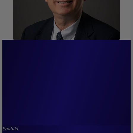
“Wir garantieren eine
außergewöhnliche Nähe zu
unseren Netzwerken und
Kunden.”
Jean-Louis Delhay,
CIO Crédit Mutuel Asset Management, Leiter
Diversifiziertes Management,
Mitarbeiterbeteiligung und Chancen.
Produkt