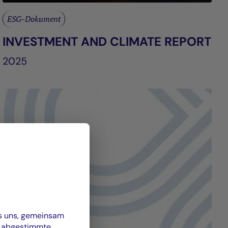
ESG-Dokument
INVESTMENT AND CLIMATE REPORT
2025
es uns, gemeinsam
n abgestimmte