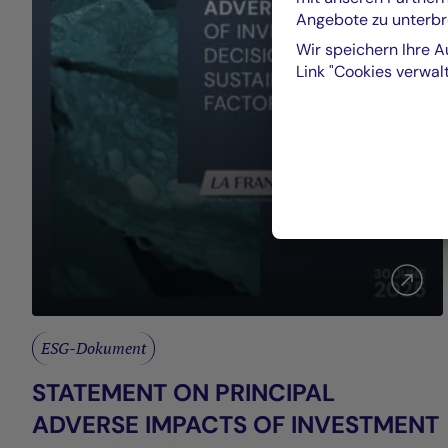
Angebote zu unterbr
Wir speichern Ihre A
Link "Cookies verwalt
ESG-Dokument
STATEMENT ON PRINCIPAL
ADVERSE IMPACTS OF INVESTMENT