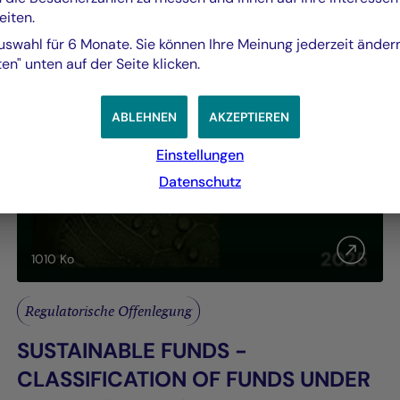
eiten.
uswahl für 6 Monate. Sie können Ihre Meinung jederzeit änder
en" unten auf der Seite klicken.
ABLEHNEN
AKZEPTIEREN
Einstellungen
Datenschutz
1010
Ko
Regulatorische Offenlegung
SUSTAINABLE FUNDS -
CLASSIFICATION OF FUNDS UNDER