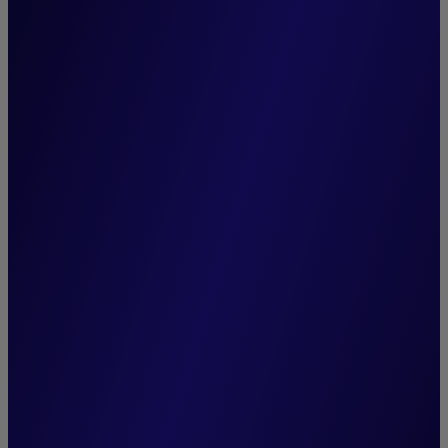
“Bei Crédit Mutuel Asset
Management verfolgen wir
ein nachhaltiges
Management aus
Überzeugung. Wir betrachten
extra-finanzielle
Informationen als eine
Quelle von Erkenntnissen,
die zur Performance unserer
Fonds beiträgt.”
Eliana De Abreu,
Generaldirektorin von Crédit Mutuel Asset