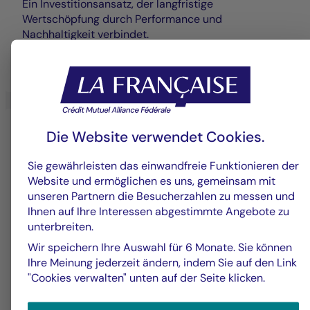
Ein Investitionsansatz, der langfristige
Wertschöpfung durch Performance und
Nachhaltigkeit verbindet.
MEHR ERFAHREN
Die Website verwendet Cookies.
Sie gewährleisten das einwandfreie Funktionieren der
Website und ermöglichen es uns, gemeinsam mit
unseren Partnern die Besucherzahlen zu messen und
Ihnen auf Ihre Interessen abgestimmte Angebote zu
unterbreiten.
Diversifiziertes Management
Wir speichern Ihre Auswahl für 6 Monate. Sie können
Ihre Meinung jederzeit ändern, indem Sie auf den Link
"Cookies verwalten" unten auf der Seite klicken.
Expertise basierend auf Diversifikation, offener
Architektur und nachhaltigem Engagement, um Ihre
langfristigen Ziele zu erfüllen.