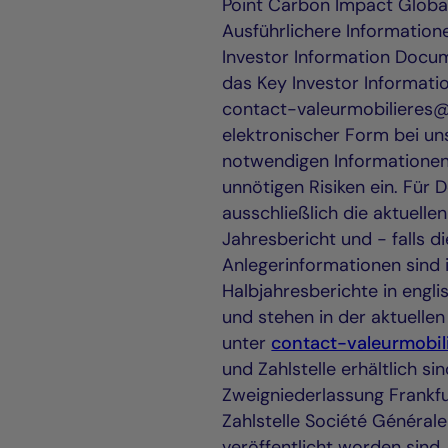
Point Carbon Impact Globa
Ausführlichere Informatio
Investor Information Docume
das Key Investor Informati
contact-valeurmobilieres@
elektronischer Form bei uns
notwendigen Informationen 
unnötigen Risiken ein. Für 
ausschließlich die aktuelle
Jahresbericht und - falls d
Anlegerinformationen sind 
Halbjahresberichte in engli
und stehen in der aktuelle
unter
contact-valeurmobil
und Zahlstelle erhältlich si
Zweigniederlassung Frankfu
Zahlstelle Société Générale
veröffentlicht worden sind