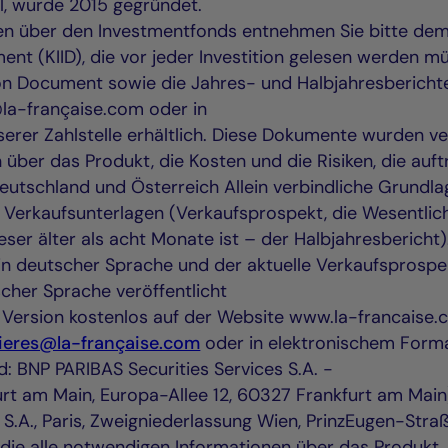
l, wurde 2015 gegründet.
nen über den Investmentfonds entnehmen Sie bitte de
nt (KIID), die vor jeder Investition gelesen werden mü
on Document sowie die Jahres- und Halbjahresberichte
la-française.com oder in
erer Zahlstelle erhältlich. Diese Dokumente wurden ver
über das Produkt, die Kosten und die Risiken, die auft
Deutschland und Österreich Allein verbindliche Grundl
n Verkaufsunterlagen (Verkaufsprospekt, die Wesentlic
ieser älter als acht Monate ist – der Halbjahresbericht
in deutscher Sprache und der aktuelle Verkaufsprospe
scher Sprache veröffentlicht
n Version kostenlos auf der Website www.la-francaise
ieres@la-française.com
oder in elektronischem Forma
nd: BNP PARIBAS Securities Services S.A. -
rt am Main, Europa-Allee 12, 60327 Frankfurt am Main)
 S.A., Paris, Zweigniederlassung Wien, PrinzEugen-Str
, die alle notwendigen Informationen über das Produkt,