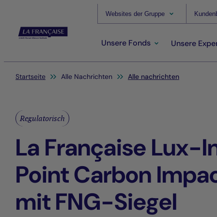
Websites der Gruppe
Kundenb
Unsere Fonds
Unsere Exper
Sie befinden sich hier:
Startseite
Alle Nachrichten
Alle nachrichten
Regulatorisch
La Française Lux-In
Point Carbon Impac
mit FNG-Siegel