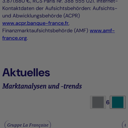
3.871.680 €, RCS Paris Nr. 388 555 021. Internet-
Kontaktdaten der Aufsichtsbehörden: Aufsichts-
und Abwicklungsbehörde (ACPR)
www.acpr.banque-france.fr
,
Finanzmarktaufsichtsbehörde (AMF)
www.amf-
france.org
.
Aktuelles
Marktanalysen und -trends
6
Gruppe La Française
G