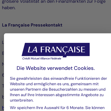
größere Volatilität an den Finanzmärkten zur Folge
haben.
La Française Pressekontakt
La Française Systematic Asset Management GmbH
Bianca Tomlinson
Neue Mainzer Straße 80
Die Website verwendet Cookies.
60311 Frankfurt
Sie gewährleisten das einwandfreie Funktionieren der
Website und ermöglichen es uns, gemeinsam mit
Tel. +49 (0)69 975743 03
unseren Partnern die Besucherzahlen zu messen und
Ihnen auf Ihre Interessen abgestimmte Angebote zu
bianca.tomlinson@la-francaise.com
unterbreiten.
https://www.la-francaise-systematic-am.com
Wir speichern Ihre Auswahl für 6 Monate. Sie können