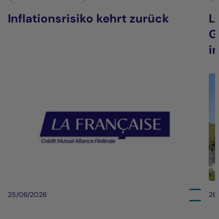
Inflationsrisiko kehrt zurück
L
G
i
25/06/2026
26