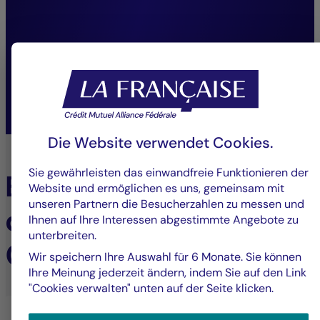
stärkt unsere Fähigkeit,
nachhaltige Leistung zu
erbringen.”
Joffrey Czurda,
Geschäftsführer Cigogne Management.
Die Website verwendet Cookies.
Sie gewährleisten das einwandfreie Funktionieren der
Erfahren Sie mehr über
Website und ermöglichen es uns, gemeinsam mit
unseren Partnern die Besucherzahlen zu messen und
die Expertise von
Ihnen auf Ihre Interessen abgestimmte Angebote zu
unterbreiten.
Cigogne Management
Wir speichern Ihre Auswahl für 6 Monate. Sie können
Ihre Meinung jederzeit ändern, indem Sie auf den Link
"Cookies verwalten" unten auf der Seite klicken.