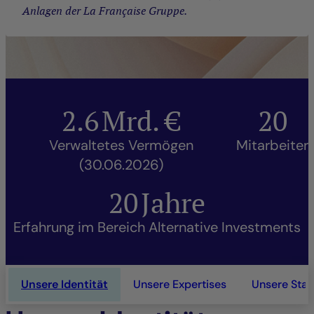
Anlagen der La Française Gruppe.
2.6
Mrd. €
20
Verwaltetes Vermögen
Mitarbeiter
(30.06.2026)
20
Jahre
Erfahrung im Bereich Alternative Investments
Unsere Identität
Unsere Expertises
Unsere Sta