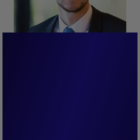
“Die Stabilität unseres
Führungsteams, das seit der
Gründung von Cigogne
Management treu an unserer
Seite steht, ist einer unserer
Grundpfeiler. Sie fördert den
Zusammenhalt,
gewährleistet die Weitergabe
unseres Know-hows und