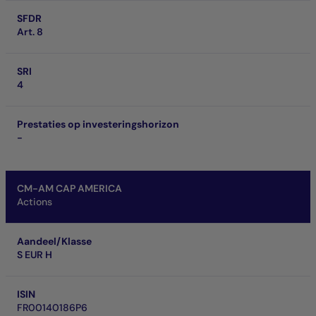
SFDR
Art. 8
SRI
4
Prestaties op investeringshorizon
-
CM-AM CAP AMERICA
Actions
Aandeel/Klasse
S EUR H
ISIN
FR00140186P6