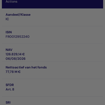
Actions
Aandeel/Klasse
IC
ISIN
FR0012952240
NAV
126.829,14 €
06/08/2026
Nettoactief van het fonds
77,78 M €
SFDR
Art. 8
SRI