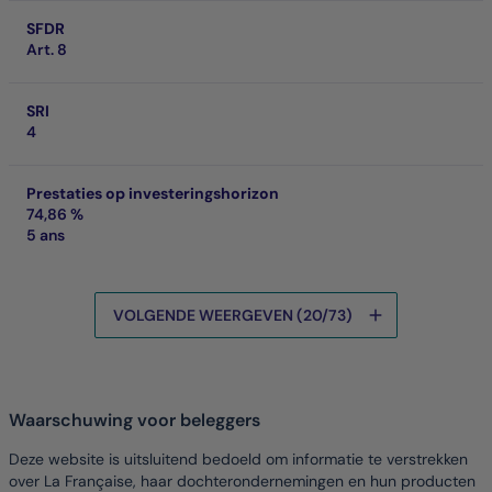
SFDR
Art. 8
SRI
4
Prestaties op investeringshorizon
74,86 %
5 ans
VOLGENDE WEERGEVEN (20/73)
De gegevens worden geladen
Waarschuwing voor beleggers
Deze website is uitsluitend bedoeld om informatie te verstrekken
over La Française, haar dochterondernemingen en hun producten