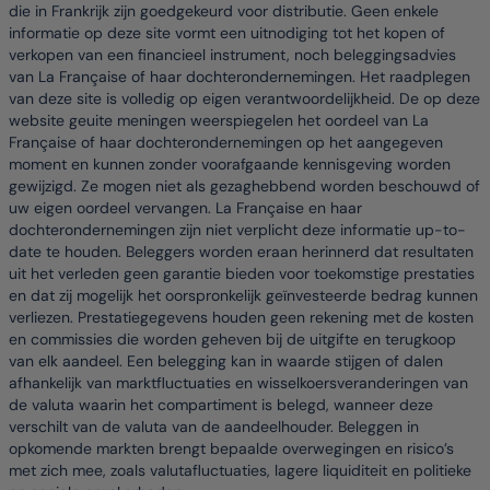
die in Frankrijk zijn goedgekeurd voor distributie. Geen enkele
informatie op deze site vormt een uitnodiging tot het kopen of
verkopen van een financieel instrument, noch beleggingsadvies
van La Française of haar dochterondernemingen. Het raadplegen
van deze site is volledig op eigen verantwoordelijkheid. De op deze
website geuite meningen weerspiegelen het oordeel van La
Française of haar dochterondernemingen op het aangegeven
moment en kunnen zonder voorafgaande kennisgeving worden
gewijzigd. Ze mogen niet als gezaghebbend worden beschouwd of
uw eigen oordeel vervangen. La Française en haar
dochterondernemingen zijn niet verplicht deze informatie up-to-
date te houden. Beleggers worden eraan herinnerd dat resultaten
uit het verleden geen garantie bieden voor toekomstige prestaties
en dat zij mogelijk het oorspronkelijk geïnvesteerde bedrag kunnen
verliezen. Prestatiegegevens houden geen rekening met de kosten
en commissies die worden geheven bij de uitgifte en terugkoop
van elk aandeel. Een belegging kan in waarde stijgen of dalen
afhankelijk van marktfluctuaties en wisselkoersveranderingen van
de valuta waarin het compartiment is belegd, wanneer deze
verschilt van de valuta van de aandeelhouder. Beleggen in
opkomende markten brengt bepaalde overwegingen en risico’s
met zich mee, zoals valutafluctuaties, lagere liquiditeit en politieke