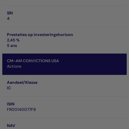
SRI
4
Prestaties op investeringshorizon
2,45 %
5 ans
CM-AM CONVICTIONS USA
Actions
Aandeel/Klasse
IC
ISIN
FR00140077F8
NAV