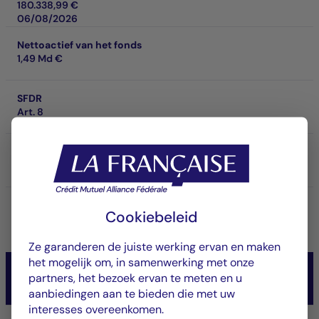
180.338,99 €
06/08/2026
Nettoactief van het fonds
1,49 Md €
SFDR
Art. 8
SRI
4
Prestaties op investeringshorizon
Cookiebeleid
-
Ze garanderen de juiste werking ervan en maken
het mogelijk om, in samenwerking met onze
CM-AM CONVICTIONS USA
partners, het bezoek ervan te meten en u
Actions
aanbiedingen aan te bieden die met uw
interesses overeenkomen.