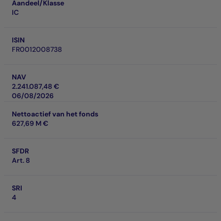
Aandeel/Klasse
IC
ISIN
FR0012008738
NAV
2.241.087,48 €
06/08/2026
Nettoactief van het fonds
627,69 M €
SFDR
Art. 8
SRI
4