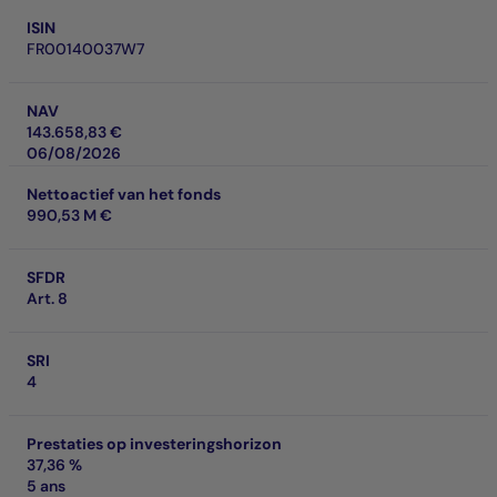
ISIN
FR00140037W7
NAV
143.658,83 €
06/08/2026
Nettoactief van het fonds
990,53 M €
SFDR
Art. 8
SRI
4
Prestaties op investeringshorizon
37,36 %
5 ans