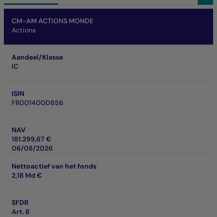
Naam van het fonds
Aandeel/Klasse
ISIN
NAV
Nettoactief van het fonds
SFDR
SRI
Prestaties op investeringshorizon
CM-AM ACTIONS MONDE
Actions
Aandeel/Klasse
IC
ISIN
FR001400D856
NAV
181.299,67 €
06/08/2026
Nettoactief van het fonds
2,18 Md €
SFDR
Art. 8