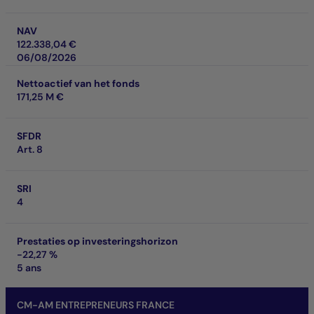
NAV
122.338,04 €
06/08/2026
Nettoactief van het fonds
171,25 M €
SFDR
Art. 8
SRI
4
Prestaties op investeringshorizon
-22,27 %
5 ans
CM-AM ENTREPRENEURS FRANCE