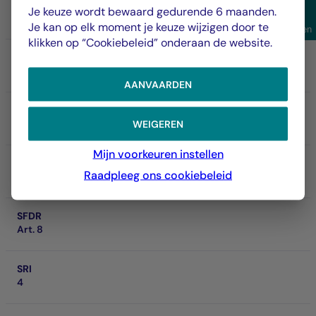
Aandeel/Klasse
Je keuze wordt bewaard gedurende 6 maanden.
IC USD
Weer
Je kan op elk moment je keuze wijzigen door te
Filteren
klikken op “Cookiebeleid” onderaan de website.
ISIN
FR001400NFD5
AANVAARDEN
NAV
158.935,00 $
WEIGEREN
06/08/2026
Mijn voorkeuren instellen
Nettoactief van het fonds
Raadpleeg ons cookiebeleid
1,49 Md €
SFDR
Art. 8
SRI
4