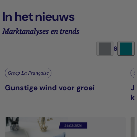
In het nieuws
Marktanalyses en trends
6
Groep La Française
G
Gunstige wind voor groei
J
k