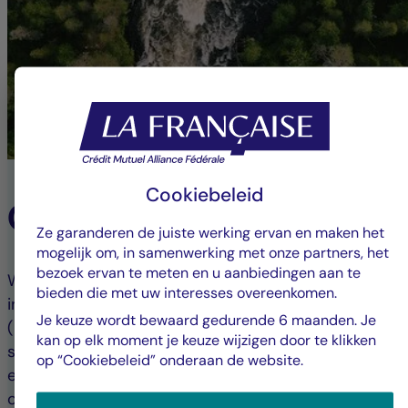
Cookiebeleid
Onze ESG-verbintenis
Ze garanderen de juiste werking ervan en maken het
mogelijk om, in samenwerking met onze partners, het
bezoek ervan te meten en u aanbiedingen aan te
Wij zetten ons in voor verantwoord beleggen en
bieden die met uw interesses overeenkomen.
integreren milieu-, sociale en governancecriteria
Je keuze wordt bewaard gedurende 6 maanden. Je
(ESG) in onze investeringsprocessen. Deze aanpak
kan op elk moment je keuze wijzigen door te klikken
streeft naar een balans tussen financiële prestaties
op “Cookiebeleid” onderaan de website.
en positieve maatschappelijke impact, en begeleidt
onze klanten naar duurzame beleggingen.