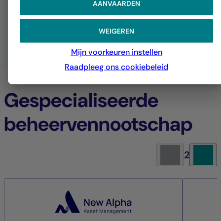
AANVAARDEN
DUURZAAMHEID BIJ LA FRANÇAISE
WEIGEREN
ALLE ESG-PUBLICATIES
Mijn voorkeuren instellen
Raadpleeg ons cookiebeleid
Gespecialiseerde
beheervennootschap
2