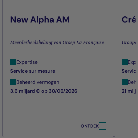
New Alpha AM
Cré
Meerderheidsbelang van Groep La Française
Groupe
Expertise
Expe
Service sur mesure
Servic
Beheerd vermogen
Beh
3,6 miljard € op 30/06/2026
21 mil
ONTDEK