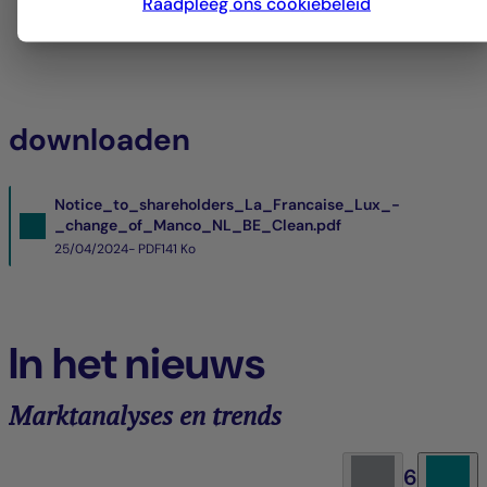
Raadpleeg ons cookiebeleid
downloaden
Notice_to_shareholders_La_Francaise_Lux_-
_change_of_Manco_NL_BE_Clean.pdf
25/04/2024- PDF
141 Ko
In het nieuws
Marktanalyses en trends
6