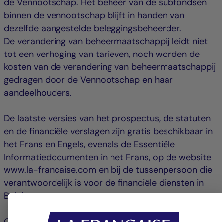
de Vennootschap. Het beheer van de subfondsen
binnen de vennootschap blijft in handen van
dezelfde aangestelde beleggingsbeheerder.
De verandering van beheermaatschappij leidt niet
tot een verhoging van tarieven, noch worden de
kosten van de verandering van beheermaatschappij
gedragen door de Vennootschap en haar
aandeelhouders.
De laatste versies van het prospectus, de statuten
en de financiële verslagen zijn gratis beschikbaar in
het Frans en Engels, evenals de Essentiële
Informatiedocumenten in het Frans, op de website
www.la-francaise.com en bij de tussenpersoon die
verantwoordelijk is voor de financiële diensten in
België:
CACEIS Belgium S.A.