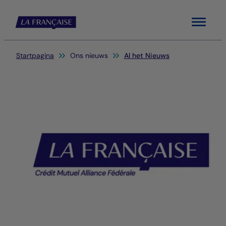
Menu
Je bent hier:
Startpagina
Ons nieuws
Al het Nieuws