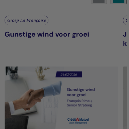
Groep La Française
G
Gunstige wind voor groei
J
k