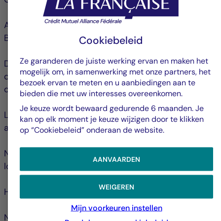
Avenue du Port 86C, boite 320
B-1000 Bruxelles
Cookiebeleid
Ze garanderen de juiste werking ervan en maken het
De netto-inventariswaarde wordt gepubliceerd op
mogelijk om, in samenwerking met onze partners, het
de website www.fundinfo.com en is verkrijgbaar bij
bezoek ervan te meten en u aanbiedingen aan te
de financiële tussenpersoon in België.
bieden die met uw interesses overeenkomen.
Je keuze wordt bewaard gedurende 6 maanden. Je
Lees het essentiëleinformatiedocument aandachtig
kan op elk moment je keuze wijzigen door te klikken
alvorens te beleggen.
op “Cookiebeleid” onderaan de website.
Neem contact op met uw financieel adviseur of
AANVAARDEN
lokale distributeur als u meer informatie wenst.
WEIGEREN
Hoogachtend,
Mijn voorkeuren instellen
Namens de Raad