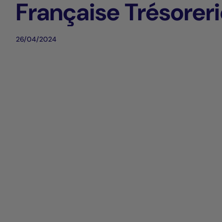
Française Trésoreri
naar frans recht N
26/04/2024