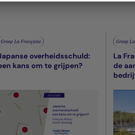
Groep La Française
Groep La
Japanse overheidsschuld:
La Fr
een kans om te grijpen?
de aa
bedrij
nieuwe
Ciotat