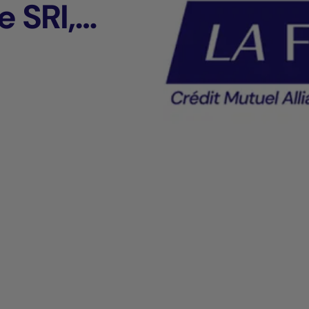
e SRI,
L_BE