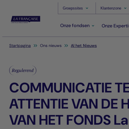
Groepssites
Klantenzone
Onze fondsen
Onze Experti
Je bent hier:
Startpagina
Ons nieuws
Al het Nieuws
Regulerend
COMMUNICATIE T
ATTENTIE VAN DE
VAN HET FONDS La