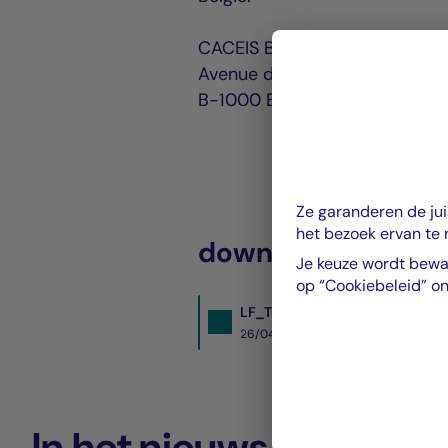
CACEIS Belgium S.A.
Avenue du Port 86C, boite 32
B-1000 Bruxelles
Ze garanderen de ju
het bezoek ervan te
downloaden
Je keuze wordt bewa
op “Cookiebeleid” o
LF_Tresorerie_ISR_-_Avis_in
26/04/2024- PDF
302 Ko
In het nieuws