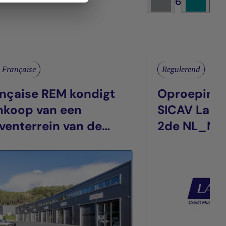
6
 Française
Regulerend
ançaise REM kondigt
Oproepings
nkoop van een
SICAV La F
venterrein van de
2de NL_NL
 generatie aan in La
 (13), Frankrijk