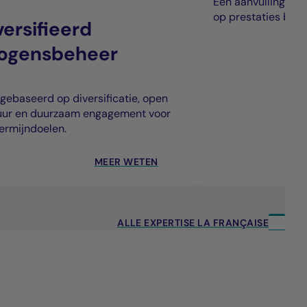
Een aanvulling op t
op prestaties buit
ersifieerd
ogensbeheer
 gebaseerd op diversificatie, open
uur en duurzaam engagement voor
ermijndoelen.
MEER WETEN
ALLE EXPERTISE LA FRANÇAISE