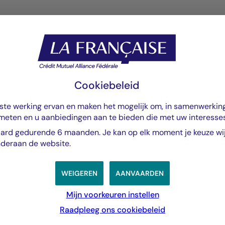
0
Cookiebeleid
iste werking ervan en maken het mogelijk om, in samenwerkin
 meten en u aanbiedingen aan te bieden die met uw interess
ard gedurende 6 maanden. Je kan op elk moment je keuze wijz
nderaan de website.
ternet_NL_BE_Clean.pdf
WEIGEREN
AANVAARDEN
Mijn voorkeuren instellen
Raadpleeg ons cookiebeleid