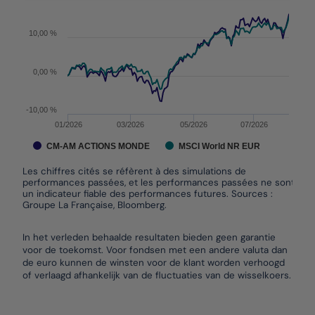
The chart has 1 Y axis displaying values. Data ranges f
10,00 %
0,00 %
-10,00 %
01/2026
03/2026
05/2026
07/2026
CM-AM ACTIONS MONDE
MSCI World NR EUR
Les chiffres cités se réfèrent à des simulations de
performances passées, et les performances passées ne sont pas
un indicateur fiable des performances futures. Sources :
Groupe La Française, Bloomberg.
End of interactive chart.
In het verleden behaalde resultaten bieden geen garantie
voor de toekomst. Voor fondsen met een andere valuta dan
de euro kunnen de winsten voor de klant worden verhoogd
of verlaagd afhankelijk van de fluctuaties van de wisselkoers.