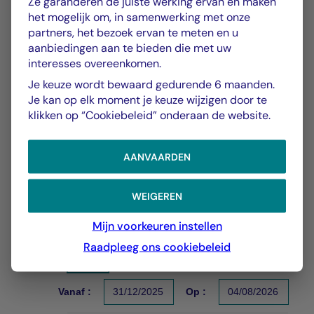
Ze garanderen de juiste werking ervan en maken
het mogelijk om, in samenwerking met onze
partners, het bezoek ervan te meten en u
aanbiedingen aan te bieden die met uw
interesses overeenkomen.
Je keuze wordt bewaard gedurende 6 maanden.
Je kan op elk moment je keuze wijzigen door te
GRAFIEK
TABEL
klikken op “Cookiebeleid” onderaan de website.
AANVAARDEN
Rendement vergeleken met
Grafiek
de referentie-index
WEIGEREN
Op datum van 4-8-2026
Mijn voorkeuren instellen
Raadpleeg ons cookiebeleid
Chart
YTD ▾
Chart with 2 data series.
Les chiffres cités se réfèrent à des simulations de per
Vanaf :
31/12/2025
Op :
04/08/2026
The chart has 1 X axis displaying Time. Data ranges f