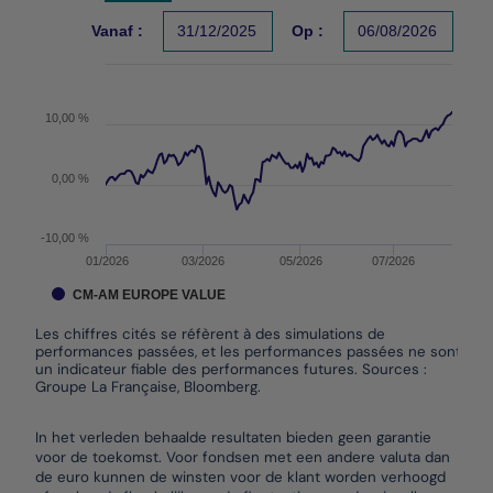
Les chiffres cités se réfèrent à des simulations de per
Vanaf :
31/12/2025
Op :
06/08/2026
The chart has 1 X axis displaying Time. Data ranges f
The chart has 1 Y axis displaying values. Data ranges
10,00 %
0,00 %
-10,00 %
01/2026
03/2026
05/2026
07/2026
CM-AM EUROPE VALUE
Les chiffres cités se réfèrent à des simulations de
performances passées, et les performances passées ne sont pas
un indicateur fiable des performances futures. Sources :
Groupe La Française, Bloomberg.
End of interactive chart.
In het verleden behaalde resultaten bieden geen garantie
voor de toekomst. Voor fondsen met een andere valuta dan
de euro kunnen de winsten voor de klant worden verhoogd