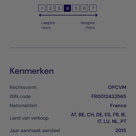
1
2
3
4
5
6
7
Laagste
Hoogste
risico
risico
Kenmerken
Rechtsvorm
OPCVM
ISIN code
FR0012432565
Nationaliteit
France
AT, BE, CH, DE, ES, FR, IE,
Land van verkoop
IT, LU, NL, PT
Jaar aanmaak aandeel
2015