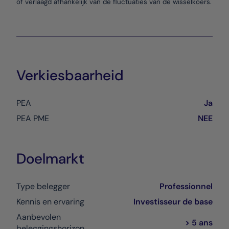
of verlaagd afhankelijk van de fluctuaties van de wisselkoers.
Verkiesbaarheid
PEA
Ja
PEA PME
NEE
Doelmarkt
Type belegger
Professionnel
Kennis en ervaring
Investisseur de base
Aanbevolen
> 5 ans
beleggingshorizon