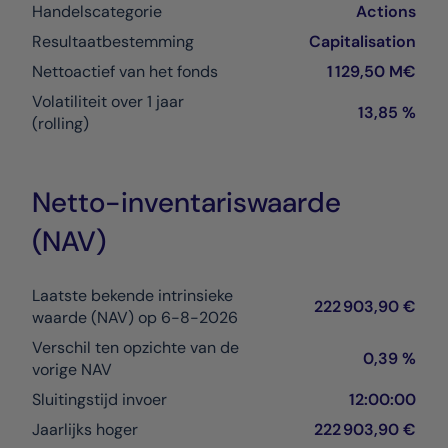
Handelscategorie
Actions
Resultaatbestemming
Capitalisation
Nettoactief van het fonds
1 129,50 M€
Volatiliteit over 1 jaar
13,85 %
(rolling)
Netto-inventariswaarde
(NAV)
Laatste bekende intrinsieke
222 903,90 €
waarde (NAV) op 6-8-2026
Verschil ten opzichte van de
0,39 %
vorige NAV
Sluitingstijd invoer
12:00:00
Jaarlijks hoger
222 903,90 €