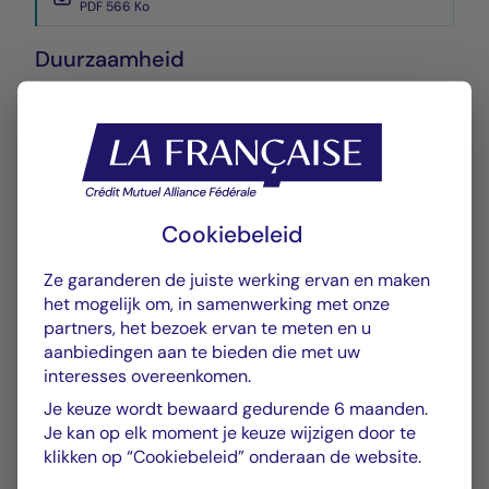
PDF 566 Ko
Duurzaamheid
Annexe SFDR
PDF 570 Ko
Prestaties
Cookiebeleid
Historique VL
XLSX 52 Ko
Ze garanderen de juiste werking ervan en maken
het mogelijk om, in samenwerking met onze
Performances Passées
partners, het bezoek ervan te meten en u
PDF 623 Ko
aanbiedingen aan te bieden die met uw
interesses overeenkomen.
Scénarios de Performance 2025-04-30
Je keuze wordt bewaard gedurende 6 maanden.
PDF 523 Ko
Je kan op elk moment je keuze wijzigen door te
klikken op “Cookiebeleid” onderaan de website.
Scénarios de Performance 2025-03-31