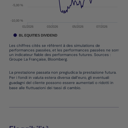
-5,00 %
-10,00 %
01/2026
03/2026
05/2026
07/2026
BL EQUITIES DIVIDEND
Les chiffres cités se réfèrent à des simulations de
performances passées, et les performances passées ne sont pas
un indicateur fiable des performances futures. Sources :
Groupe La Française, Bloomberg.
End of interactive chart.
La prestazione passata non pregiudica la prestazione futura.
Per i fondi in valuta estera diversa dall’euro, gli eventuali
guadagni del cliente possono essere aumentati o ridotti in
base alle fluttuazioni dei tassi di cambio.