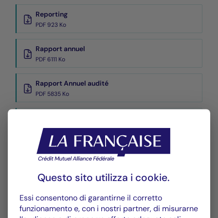
Reporting
PDF 923 Ko
Rapport annuel
PDF 6111 Ko
Rapport Annuel audité
PDF 5835 Ko
Rapport Semestriel
PDF 3769 Ko
Performance
Questo sito utilizza i
cookie
.
Historique VL
XLSX 56 Ko
Essi consentono di garantirne il corretto
funzionamento e, con i nostri partner, di misurarne